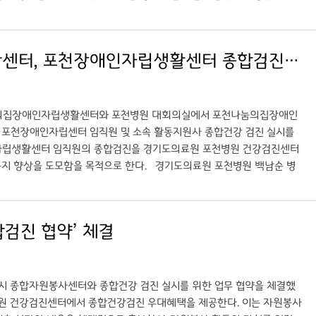
일자리 확대에도 기여할 것으로 기대된다. 자활센터는 해당 사안을 긍정적
 나가길 원한다”며 “자활센터와의 협력을 통해 공공병원으로서 지역사회
장을 위한 종합건강검진 지원 방안도 함께 논의됐다. 검진은 자활센터
경기도의료원 포천병원, ‘포천나눔의집장애인자립생활센터, 포천장애인자립생활센터 종합검진 협약’ 체결
 마련됐다. MRA형과 CT형 두 가지 종합검진 프로그램으로 운영되며,
 강화를 위해 지속적인 협력과 지원을 이어갈 계획이다.
천나눔의집장애인자립생활센터와 포천병원 대회의실에서 포천나눔의집장애인
 포천장애인자립센터 임직원 및 소속 활동지원사 종합건강 검진 실시를
자립생활센터 임직원의 종합검진을 경기도의료원 포천병원 건강검진센터
복지 향상을 도모함을 목적으로 한다. 경기도의료원 포천병원 백남순 병
고 기억하며 지역사회에서 희망을 가지고 지속적으로 역할을 수행하기를
또한 경기도 의료원 포천병원 검진센터는 2026년 상반기 장애친화검진센
들이 일하고있는 만큼 건강권 보장이 무엇보다 중요한 기관임을 공감하
검진 협약’ 체결
센터장은 “건강권이 취약한 장애인들과 임직원을 배려해 주신 포천병원
”이라고 밝혔다. 이번 종합검진 협약은 2026년 한시적으로 제공되며
안내 받을 수 있으며 검진을 원하는 임직원 및 활동지원사 본인이 개별적으
천시 종합자원봉사센터와 종합건강 검진 실시를 위한 업무 협약을 체결했
원 건강검진센터에서 종합건강검진 우대혜택을 제공한다. 이는 자원봉사