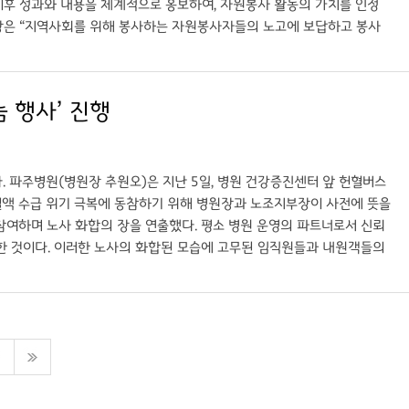
이후 성과와 내용을 체계적으로 홍보하여, 자원봉사 활동의 가치를 인정
장은 “지역사회를 위해 봉사하는 자원봉사자들의 노고에 보답하고 봉사
 지역사회와 함께 하는 공공의료기관의로서의 역할을 수행하겠다고 말했
증진을 위한 뜻깊은 협약에 함께해 준 경기도의료원포천병원에 감사드린
다.”고 말했다. 이번 종합건강검진 협약은 2026년만 한시적으로 제공
 행사’ 진행
 통해 안내 받을 수 있으며 검진을 원하는 우수자원봉사자 각각이 개별적으
 파주병원(병원장 추원오)은 지난 5일, 병원 건강증진센터 앞 헌혈버스
 혈액 수급 위기 극복에 동참하기 위해 병원장과 노조지부장이 사전에 뜻을
참여하며 노사 화합의 장을 연출했다. 평소 병원 운영의 파트너로서 신뢰
택한 것이다. 이러한 노사의 화합된 모습에 고무된 임직원들과 내원객들의
부들과 병원 관리자들이 함께 헌혈 참여를 독려하며 훈훈한 분위기를 자
들에게 실질적인 도움이 되길 바란다”며 “앞으로도 노동조합은 병원의 발
가 한 목소리로 나눔을 실천하는 모습이야말로 파주병원의 가장 큰 경쟁
 더욱 건강한 노사 문화를 구축해 나가겠다”고 화답했다.