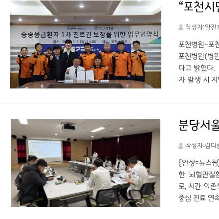
“포천시
며 “시민들이
완화의료는 공
작성자:양진
보험공단 포천
할 수 있도록
포천병원-포천
상에 기여하고
포천병원(병원
다고 밝혔다.
자 발생 시 
목적이 있다.
응급의료 시스
치료를 마칠 
분당서울
표를 위해 서
바란다”고 화
작성자:김다
체류 시간 감
위 내에서 안
[안성=뉴스핌
는 데 힘을 
한 '뇌혈관질
로, 시간 의
중심 진료 연
수, 예방의학