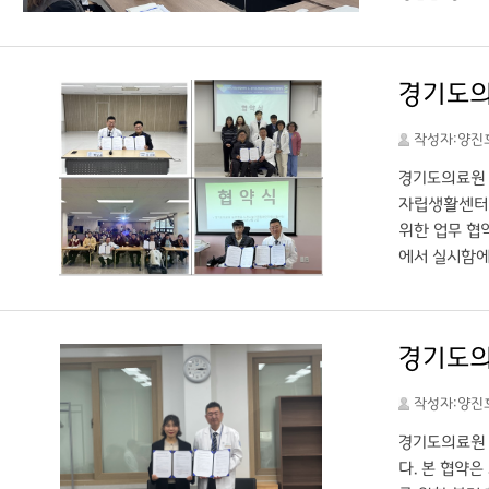
페 운영을 제
으로 검토하기
에 더욱 기여
예산 범위 내
올해 상반기까
작성자:양진
경기도의료원 
자립생활센터(
위한 업무 협
에서 실시함에
원장은 “포천
바람과 함께 
터를 오픈할 
경기도의
고 지원해주신
에 감사을 전
작성자:양진
종합검진은 경
로 예약이 가
경기도의료원 
다. 본 협약