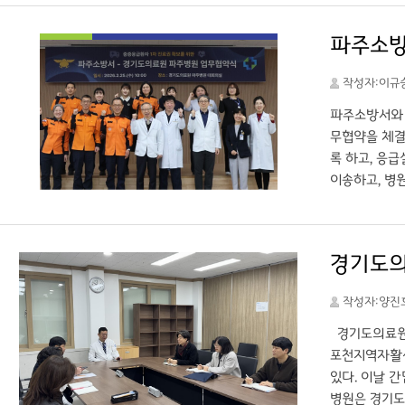
강한솔 과장 
신경과 및 재
파주소방
록 하는 핵심
과지표 설정·
작성자:이규
동 마련하고 실
파주소방서와 
무협약을 체결
록 하고, 응
이송하고, 병
하고 전원 이
한 시점에 적
경기도의
작성자:양진
경기도의료원 
포천지역자활센
있다. 이날 
병원은 경기도