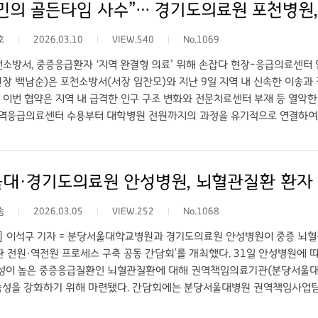
민의 골든타임 사수”… 경기도의료원 포천병원
 지역 내에서 따뜻하고 전문적인 돌봄을 받을 수 있는 기반이 마련됐다는 점
공의료의 핵심 기능 중 하나”라며 “포천병원이 지역주민의 건강을 끝까지 
호
2026.03.10
VIEW.540
No.1069
지사 주은경 지사장은 “그간 부족했던 북부지역 호스피스 의료 기반이 확충된
 제도적 지원에 힘쓰겠다”고 말했다. 포천병원은 이번 호스피스병동 운영을 
소방서, 중증응급환자 ‘지역 완결형 의료’ 위해 손잡다 현장-응급의료센터 
, 지역 내에서 치료와 돌봄이 완결되는 공공의료 체계를 구축해 나갈 방침
장 백남순)은 포천소방서(서장 임찬모)와 지난 9일 지역 내 신속한 이송과 
 이번 협약은 지역 내 급격한 인구 구조 변화와 전문치료센터 부재 등 열악
지역응급의료센터 수용부터 대학병원 전원까지의 과정을 유기적으로 연결하여,
 백남순 포천병원장은 협약식에서 지역 내 응급의료 기반 확충의 필요성에 깊이
템의 중추적 역할을 수행하고 구급 현장과의 긴밀한 공조를 이어가겠다”고 밝
수 있는 ‘지역 완결형 의료 체계’를 완성하는 데 최선을 다하겠다”고 강조했
대·경기도의료원 안성병원, 뇌혈관질환 환자 
로의 어려움을 이해하고 오해 없이 소통하는 것이 무엇보다 중요하다”며, “이
답했다. 양 기관은 향후 현장 구급대원과 지역응급의료센터 간의 긴밀한 공
솜
2026.03.05
VIEW.252
No.1068
소에도 기여할 것으로 기대하고 있다. 이를 위해 구급대의 현장 판단을 존중
정적인 수용과 처치를 제공하며 상급 의료기관으로의 전원이 필요한 경우 소
] 이석구 기자 = 분당서울대학교병원과 경기도의료원 안성병원이 중증 뇌혈
모으기로 했다.
환 전원·역전원 프로세스 구축 공동 간담회'를 개최했다. 31일 안성병원에
존성이 높은 중증응급질환인 뇌혈관질환에 대해 권역책임의료기관(분당서울대
속성을 강화하기 위해 마련됐다. 간담회에는 분당서울대병원 권역책임사업팀
센터 박혜리 교수, 권역책임사업팀이 참석하고 안성병원에서는 신경과 강봉수