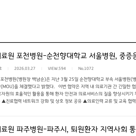
료원 포천병원-순천향대학교 서울병원, 중증
호
2026.03.27
VIEW.594
No.1072
포천병원(병원장 백남순)은 지난 3월 25일 순천향대학교 부속 서울병원(
(MOU)을 체결했다고 밝혔다. 이번 협약은 지역 내 의료기관 간 긴밀한
료자원의 효율적인 활용을 통해 환자 안전과 의료서비스의 질을 향상시키기 위
 ▲진료협력 네트워크 강화 및 상호 정보 공유 ▲의료인력 교류 및 교육 협력
 분야에서 협력을 이어갈 예정이다. 특히 응급환자 발생 시 단계별 진료체
의료 제공 역량을 한층 강화할 수 있을 것으로 기대된다. 백남순 경기도의
하고 적절한 치료를 받을 수 있도록 순천향대학교 부속 서울병원의 적극적인 수
료원 파주병원-파주시, 퇴원환자 지역사회 통
서의 역할을 충실히 수행해 나가겠다”고 밝혔다. 이에 대해 이성진 순천향