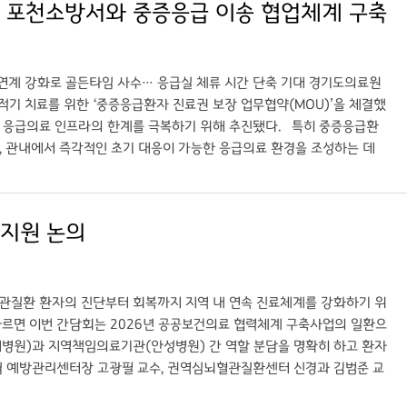
, 포천소방서와 중증응급 이송 협업체계 구축
에서 큰 의미가 있다”고 말했다. 경기도의료원 이필수 원장은 “호스피스
책임지는 공공병원으로서 역할을 다하길 기대한다”고 밝혔다. 국민건강
 데 의미가 크다”며 “공단 역시 국민의 생애 마지막을 품위 있게 마무리
계기로 진료 기능을 지속적으로 확대해 경기 동북부 지역의 건강 수준 향
연계 강화로 골든타임 사수… 응급실 체류 시간 단축 기대 경기도의료원
이다.
적기 치료를 위한 ‘중증응급환자 진료권 보장 업무협약(MOU)’을 체결했
한 응급의료 인프라의 한계를 극복하기 위해 추진됐다. 특히 중증응급환
 관내에서 즉각적인 초기 대응이 가능한 응급의료 환경을 조성하는 데
 공감하며, “내부 진료 환경 개선과 응급 대응 역량 강화를 통해 지역
혔다. 이어 “이번 협약을 발판 삼아 시민들이 관내에서 안심하고 모든
다. 임찬모 포천소방서장 역시 “병원과 소방이 주민 안전이라는 공동의 목
지원 논의
번 협약이 양 기관이 서로에게 가장 든든한 조력자가 되는 계기가 되길
조를 통해 응급환자의 이송 지연을 최소화하고, 나아가 센터 내 응급실
해 적정 병원을 신속히 선정하는 한편, 포천병원은 가용한 인력과 시설 범
방과의 유기적 연계를 통해 절차를 앞당기는 등 치료의 연속성을 확보하
관질환 환자의 진단부터 회복까지 지역 내 연속 진료체계를 강화하기 위
 따르면 이번 간담회는 2026년 공공보건의료 협력체계 구축사업의 일환으
병원)과 지역책임의료기관(안성병원) 간 역할 분담을 명확히 하고 환자
 예방관리센터장 고광필 교수, 권역심뇌혈관질환센터 신경과 김범준 교
 과장, 재활의학과 고진영 과장, 응급의학과 손형민 실장, 영상의학과