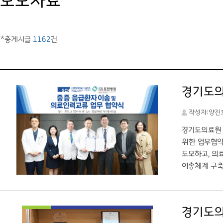
보도자료
*총게시글
1162
건
경기도의
작성자:양진
경기도의료원 
위한 업무협약
도모하고, 의
이송체계 구축
항 등 다양한
지역 내 필수
가 보다 신속
경기도의
임의료기관으로