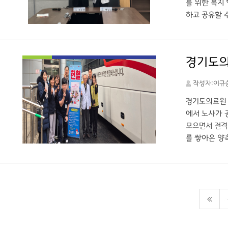
를 위한 복지
하고 공유할 
자들이 자긍심
다. 포천시 
다.”며, “
경기도의
되며 종합검진
로 예약이 
작성자:이규
경기도의료원 
에서 노사가 
모으면서 전격
를 쌓아온 양
발길도 이어졌
아냈다. 김정
전과 지역사회
력”이라며 “