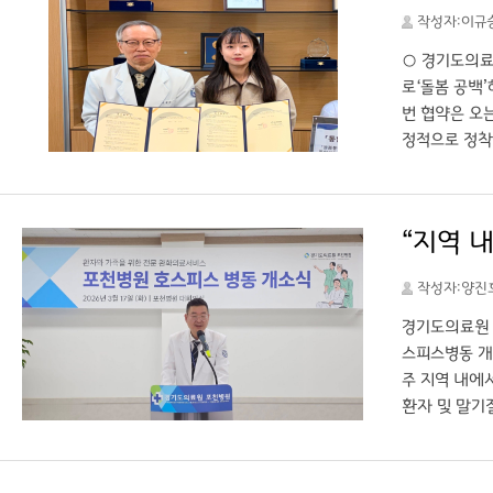
로 기대하고 
작성자:이규
루어질 수 있
안에 대해 논
○ 경기도의료
로‘돌봄 공백
번 협약은 오
정적으로 정착
선별하고 환자
형 돌봄 서비
돌봄 사업에도
“지역 
65세 이상 
하며, 향후 
작성자:양진
니터링을 수행
함으로써 환자
경기도의료원 
절차 없이 입
스피스병동 개
파주시 지역책
주 지역 내에
하여 지역사회
환자 및 말기
건강보험공단 
민의 자존심이
종까지 책임지