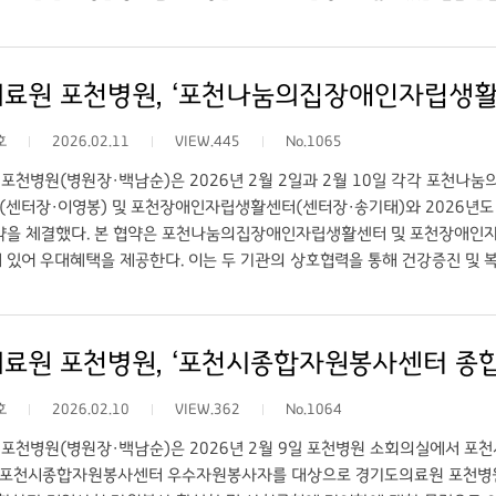
안했다. 이는 환자와 보호자, 지역주민의 편의 증진은 물론 자활 참여자의 
로 했다. 백남순 병원장은 “지역주민의 편의를 위해 다양한 혜택을 확대해
하겠다”고 밝혔다. 아울러 이날 간담회에서는 자활센터 직원들의 건강권 보
에서 진행되며, 특히 독거 중인 50~60대 자활근로자들을 위한 복지 차원에서
지 실시할 예정이다. 포천병원은 앞으로도 지역 내 취약계층의 자립 기반
호
2026.02.11
VIEW.445
No.1065
포천병원(병원장·백남순)은 2026년 2월 2일과 2월 10일 각각 포
센터장·이영봉) 및 포천장애인자립생활센터(센터장·송기태)와 2026년도
약을 체결했다. 본 협약은 포천나눔의집장애인자립생활센터 및 포천장애인
 있어 우대혜택을 제공한다. 이는 두 기관의 상호협력을 통해 건강증진 및 
 관내의 장애인자립생활센터 두 곳 임직원 및 활동지원사의 노고를 치하하
자긍심을 가지는데 작은 도움을 주고자 이번 자리를 마련”했다고 말했다. 
예정이다. 포천나눔의집장애인자립생활센터 이영봉 센터장은 “최중증장애인
료원 포천병원, ‘포천시종합자원봉사센터 종합
 포천병원에 깊이 감사드린다”고 전했다. 포천장애인자립생활센터 송기태 
하며 경기도와 포천시에도 건강권강화를 위한 행정을 지속적으로 요구할 계획
호
2026.02.10
VIEW.362
No.1064
기도의료원 포천병원 건강검진센터(☎031-539-9331,9177)를 통해 
능하다.
포천병원(병원장·백남순)은 2026년 2월 9일 포천병원 소회의실에서 포
은 포천시종합자원봉사센터 우수자원봉사자를 대상으로 경기도의료원 포천병