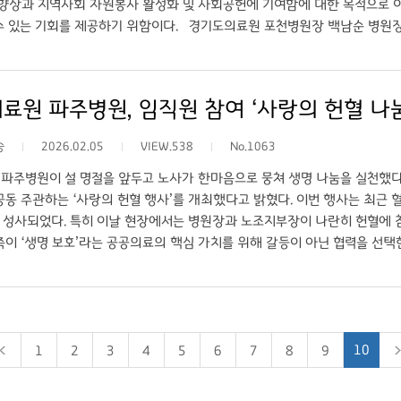
 향상과 지역사회 자원봉사 활성화 및 사회공헌에 기여함에 대한 목적으로 
수 있는 기회를 제공하기 위함이다. 경기도의료원 포천병원장 백남순 병원
을 가질 수 있는 기회가 만들어 지길 희망하며, 경기도의료원 포천병원은
종합자원봉사센터 석유화 사무국장(센터장대행)은 “우수자원봉사자의 건강 
앞으로도 자원봉사자를 위한 실질적인 혜택과 지원을 지속적으로 확대해 나가겠
료원 파주병원, 임직원 참여 ‘사랑의 헌혈 나눔
은 경기도 의료원 포천병원 건강검진센터(☎031-539-9331,9177)를
가능하다.
승
2026.02.05
VIEW.538
No.1063
파주병원이 설 명절을 앞두고 노사가 한마음으로 뭉쳐 생명 나눔을 실천했다.
공동 주관하는 ‘사랑의 헌혈 행사’를 개최했다고 밝혔다. 이번 행사는 최근
 성사되었다. 특히 이날 현장에서는 병원장과 노조지부장이 나란히 헌혈에 
측이 ‘생명 보호’라는 공공의료의 핵심 가치를 위해 갈등이 아닌 협력을 선
다. 병원 곳곳에는 노사가 공동으로 제작한 홍보물이 게시되었으며, 노조 간
아 지부장은 “노사가 함께 땀 흘려 준비한 이번 행사가 혈액이 필요한 환자
를 위한 일에 적극 협력할 것”이라고 전했다. 이에 추원오 병원장은 “노사
어려운 시기에 선뜻 손을 맞잡아준 노동조합에 감사하며, 이번 행사를 계기로
10
1
2
3
4
5
6
7
8
9