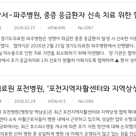
등 응급실·중환자실 수간호사와 공공보건의료사업실 실무진이 함께했다. 이
활의학과 진료를 연계하는 체계가 강조됐다. 이는 상급종합병원의 급성기 병
서–파주병원, 중증 응급환자 신속 치료 위한
으로 제시됐다. 또한 영상 및 검사 결과 사전 공유 체계 구축, 응급실–신경과
모니터링 방안에 대한 실무 중심 논의가 이뤄졌다. 양 기관은 이번 간담회를 
승
2026.02.25
VIEW.606
No.1067
무 회의를 통해 단계적으로 보완할 계획이다. lsg0025@newspim.com
경기도의료원 파주병원은 생명이 위급한 중증 응급환자 발생 시 신속한 이송
했다. 협약식은 2026년 2월 25일 경기도의료원 파주병원에서 진행됐다.
급실 미수용으로 인한 치료 지연을 최소화하기 위해 마련됐다. 양 기관은 협약
원에서 초기 응급처치와 1차 진료가 원활히 이뤄지도록 협력하며 ▲ 환자 상
송을 지원하기로 했다. 경기도의료원 파주병원 추원오 원장은 “소방과 의료
정 진료를 받을 수 있도록 지역 응급의료 안전망을 강화하겠다”고 밝혔다.
료원 포천병원, ‘포천지역자활센터와 지역상생
호
2026.02.24
VIEW.415
No.1066
포천병원(병원장 백남순)은 최근 포천지역자활센터와 지역상생 협력 확대 
터 소속 자활근로자들이 병원 내에서 근무하고 있으며, 성실한 업무 수행과
간담회에서는 최근 호스피스병동 개소에 따른 추가 지원 방안에 대해 논의했으
의료원 산하 병원 중 유일하게 병원 내 카페가 운영되지 않고 있는 점을 언