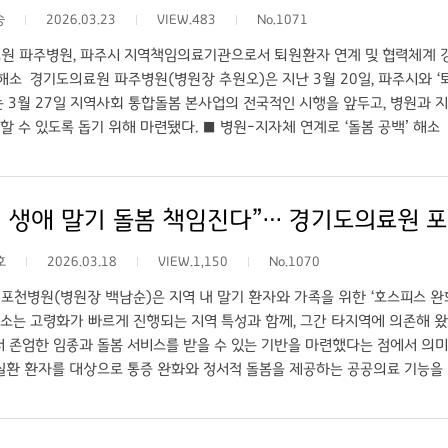
있다”며 “양 기관 간 협력을 통해 진료전달체계가 원활히 운영될 수 있도록 
승
2026.03.23
VIEW.483
No.1071
도록 노력하겠다”고 강조했다. 한편 이날 협약식에는 양 기관 병원장과 주요
의했다.
원 파주병원, 파주시 지역책임의료기관으로서 퇴원환자 연계 및 협력체계 강
’해소 경기도의료원 파주병원(병원장 추원오)은 지난 3월 20일, 파주시와 
는 3월 27일 지역사회 통합돌봄 본사업의 전국적인 시행을 앞두고, 병원과
할 수 있도록 돕기 위해 마련됐다. ■ 병원-지자체 연계로 ‘돌봄 공백’ 해
 평가를 실시하여 파주시에 의뢰한다. 파주시는 이를 바탕으로 통합지원회의
스를 신속하게 연계하게 된다. 특히 파주병원은 지역책임의료기관으로서 그간
 주도적으로 참여하여 의료·요양·돌봄이 통합된 원스톱 서비스를 제공할 방
내 생애 말기 돌봄 책임진다”… 경기도의료원 
노인(고령 장애인 포함) 중 퇴원 후 독립적인 생활이 어렵거나 보호자의 도움
65세 이상으로 범위를 점진 확대할 계획이다. 또한, 환자의 상태에 따라 관
호
2026.03.18
VIEW.1,150
No.1070
한다. 특히 파주병원의 ‘찾아가는 경기도 돌봄의료센터’와 파주시 ‘민간 
의 계획되지 않은 재입원을 예방하는데 총력을 기울일 예정이다. ■ 상담 
포천병원(병원장 백남순)은 지역 내 말기 환자와 가족을 위한 ‘호스피스 
원 중인 병원의 담당자(공공보건의료사업실 사회복지사·간호사 등)에게 문의
소는 고령화가 빠르게 진행되는 지역 특성과 함께, 그간 타지역에 의존해 왔
임의료기관으로서 환자들이 병원 문을 나선 뒤에도 집에서 안전하게 생활할 수
서 존엄한 임종과 돌봄 서비스를 받을 수 있는 기반을 마련했다는 점에서 의
 통합돌봄의 성공적인 모델을 만들어 나가겠다.”고 전했다.
질환 환자를 대상으로 통증 완화와 정서적 돌봄을 제공하는 공공의료 기능을 
포천지사장 등 주요 관계자들이 참석해 호스피스병동 개소를 축하하고 향후
 되는 병원이자, 시민의 건강 문제를 끝까지 책임지는 공공병원이 되도록 노
는 의료체계를 구축해 나가겠다”고 밝혔다. 포천시 김종훈 부시장은 “호스