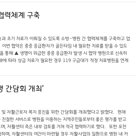
날 간담회에서는 급성기 시술·집중치료 후 환자를 안성병원으로 역전원해
상 운영 효율을 높이고 환자가 지역 내에서 지속적인 치료와 관리를 받도
 협력체계 구축
–전원 창구 단일화 전담 연락체계 운영, 전원 소요시간과 역전원율 등 성
계기로 안성병원 진료 여건에 맞는 전원·역전원 임상경로(CP) 초안을 공
과 초기 치료가 이뤄질 수 있도록 소방–병원 간 협력체계를 구축하고 업
 이번 협약은 중증 응급환자가 골든타임 내 필요한 치료를 받을 수 있도
을 통해 ▲ 생명이 위급한 중증 응급환자 발생 시 협약 병원으로 신속히
태에 따라 상급 치료가 필요한 경우 119 구급대가 적정 치료병원을 연계
기관이 역할을 명확히 하고 긴밀히 협력함으로써, 중증 응급환자가 필요
 간담회 개최’
및 자활근로자 복지 증진을 위한 간담회를 개최했다고 밝혔다. 현재
 친절한 서비스로 병원을 이용하는 지역주민들로부터 좋은 평가를 받고
며, 자활센터 측은 내부 검토를 거쳐 적극 협력하기로 했다. 또한 포천
급하며, 자활센터의 여건이 마련될 경우 자활사업의 일환으로 병원 내 카