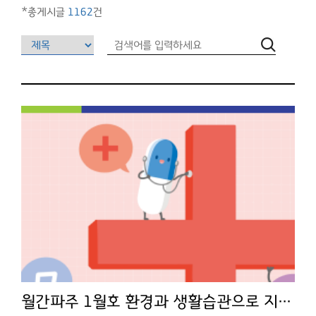
*총게시글
1162
건
월간파주 1월호 환경과 생활습관으로 지키자, 면역력 - 오혜경 과장님