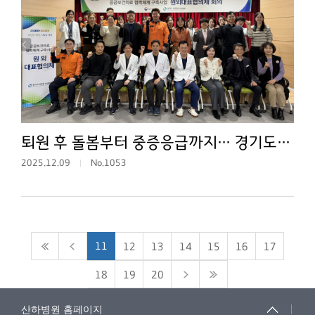
퇴원 후 돌봄부터 중증응급까지… 경기도의료원 안성병원, 평택진료권 필수의료 로드맵 논의
2025.12.09
No.1053
11
12
13
14
15
16
17
18
19
20