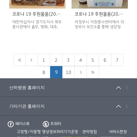
말씀을 전합니다.
코로나 19 후원물품(20.04.21)
코로나 19 후원물품(20.04.20)
대한적십자사 경기도지사 북부
의정부시 자원봉사센터에서 의
봉사관에서 율무, 쌍화, 대추,
정부시 보건소를 통해 생강청
생강, 한차를, 천리원 영농조합
250개, 간식 50박스를 보내주
에서 흑염소 진액 120박스를
셨습니다. 모두가 어려운 상황
보내주셨습니다. 모두가 어려운
임에도 불구하고 응원을 보내주
상황임에도 불구하고 응원을 보
신 의정부시 자원봉사센터, 의
내주신 대한적십자사 경기도지
정부시 보건소 관계자 여러분께
사 북부봉사관, 천리원 영농조
감사의 말씀을 전합니다.
1
2
3
4
5
6
7
합 관계자 여러분께 감사의 말
씀을 전합니다.
9
8
10
페이스북
트위터
고정형/이동형 영상정보처리기기운영 · 관리방침
서비스헌장