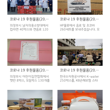
으로 양주, 동두천시 요양시설
종사자 대상으로 실시하였습니
다.
코로나 19 후원물품(20.04.28)
코로나 19 후원물품(20.04.27)
의정부시 남자의용소방대에서
HP물류에서 음료 및 초코바
컵라면 40박스와 캔음료 120
260세트를 보내주셨습니다. 모
개를, 대한적십자사 경기도지
두가 어려운 상황임에도 불구하
사 북부봉사관에서 간식세트
고 응원을 보내주신 HP뭎류 관
320개를 보내주셨습니다. 모두
계자 여러분께 감사의 말씀을
가 어려운 상황임에도 불구하고
전합니다.
응원의 마음을 담아 보내주신
의정부시 남자의용소방대와 대
한적십자사 경기도지사 북부봉
사관 관계자 여러분께 감사의
말씀을 전합니다.
코로나 19 후원물품(20.04.24)
코로나 19 후원물품(20.04.22)
의정부시 어린이집연합회에서
한국수자원공사에서 K-water
햇반 8박스, 모듬박스 130개를
250박스를, KB손해보험 스타
보내주셨습니다. 모두가 어려운
즈 배구단에서 사회복지공동모
상황임에도 불구하고 응원을 보
금회를 통해서 포카리스웨트 음
내주신 의정부시 어린이집연합
료 720개를 보내주셨습니다.
회 관계자 여러분께 감사의 말
모두가 어려운 상황임에도 불구
씀을 전합니다.
하고 응원을 보내주신 한국수자
원공사, KB손해보험 스타즈 배
구단 관계자 여러분께 감사의