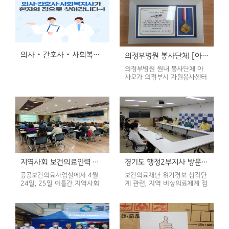
체험 부스, 물리치료체험 부스를
운영하여 청소년들의 의료체험
을 통해서 진로탐색을 할 수 있
도록 기여하였습니다.
의사‧간호사‧사회복지사가 환자의 집으로 찾아갑니다~!
의정부병원 봉사단체 [아사모], 의정부시 자원봉사센터 이사장 표창(24.04.25)
의정부병원 원내 봉사단체 아
사모가 의정부시 자원봉사센터
이사장 표창을 받았습니다. 축
하드립니다!
지역사회 보건의료인력 역량강화 교육 실시(24.04.25. ~ 24.04.26.)
경기도 행정2부지사 방문(24.03.06)
공공보건의료사업실에서 4월
보건의료재난 위기경보 심각단
24일, 25일 이틀간 지역사회
계 관련, 지역 비상의료체계 점
보건의료인력 역량강화 교육을
검 등을 위해 현장방문 하셨습
실시하였습니다. 공공보건의료
니다.
협력체계 구축사업 중 감염 및
환자안전관리, 중증 응급 이송
전원 및 진료 협력 사업의 일환