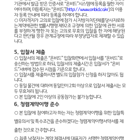
기관에서 발급 받은 인증서로
“
온비드
”
시스템에 등록을 필한 자이
어야 하며
,
미등록자는
“
온비드
”(
http://www.onbid.co.kr
)
의
이용
자 등록 안내에 따라 등록을 하여야 합니다
.
○
미자격자가 고의로 입찰에 참가 시 지방자치단체를당사자로하
는계약에관한 법률시행령 제
92
조
규정에 의한 입찰에 관한 서류
를 부정하게 행한 자 또는 고의로 무효의 입찰을 한 자에
해당된
다고 판단될 경우 관계규정에 따라 부정당업자로 제재할 수 있습
니다
.
5.
입찰서 제출
○
입찰서의 제출은
“
온비드
”
입찰화면에서 입찰서를
“
온비드
”
로
송신하는 방법으로 하되
,
입찰서의 제출시간은 입찰서가
“
온비
드
”
서버에 접수된 시점을 기준으로 합니다
.
○
입찰서를 제출하시면 별도의 입찰참가 신청을 하지 않아도 됩
니다
.
○
동일 물건에 대하여 동일인이
2
회 이상으로 입찰서 제출시는 모
두 무효처리 됩니다
.
○
본 입찰에
2
인 이상의 공동참가는 불가능합니다
.
6.
청렴계약이행 준수
○
본 입찰에 참여하고자 하는 자는 청렴계약이행을 위한 입찰특
별유의서 및 특수조건을 준수하겠다는 청렴계약이행서약서를 제
출한 것으로 간주합니다
.
○
최종 낙찰자는 계약 체결시에 대표자가 서명한 청렴계약이행