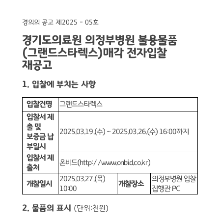
경의의 공고 제
2025 - 05
호
경기도의료원 의정부병원 불용물품
(
그랜드스타렉스
)
매각 전자입찰
재공고
1.
입찰에 부치는 사항
입찰건명
그랜드스타렉스
입찰서 제
출 및
2025.03.19.(
수
) ~ 2025.03.26.(
수
) 16:00
까지
보증금 납
부일시
입찰서 제
온비드
(http://www.onbid.co.kr)
출처
2025.03.27.(
목
)
의정부병원 입찰
개찰일시
개찰장소
10:00
집행관
PC
2.
물품의 표시
(
단위
:
천원
)