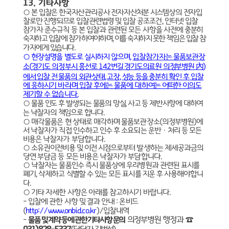
13.
기타사항
○
본 입찰은 한국자산관리공사 전자자산처분 시스템상의 전자입
찰로만 진행되므로 입찰관련법령
및 입찰 공조조건
,
인터넷 입찰
참가자 준수규칙 등 본 입찰과 관련된 모든 사항을 사전에
충분히
숙지하고 입찰에 참가하여야하며
,
이를 숙지하지 못한 책임은 입찰 참
가자에게 있습니다
.
○
현장설명을 별도로 실시하지 않으며
,
입찰참가자는 물품보관장
소
(
경기도 의정부시 흥선로
1
42
번길 경기도의료원 의정부병원
內
)
에서 입찰 전 물품의 외관상태
,
고장
,
성능 등을 충분히
확인 후 입찰
에 응하시기 바라며 입찰 후에는 물품에 대하여는 어떠한 이의도
제기할 수 없습니다
.
○
물품 인도 후 발생되는 물품의 망실
,
사고 등 제반사항에 대하여
는 낙찰자의 책임으로 합니다
.
○
매각물품은 현 상태로 매각하며 물품보관장소
(
의정부병원
)
에
서 낙찰자가 직접 인수하고 인수 후 소요되는 운반
ㆍ
처리 등 모든
비용은 낙찰자가 부담합니다
.
○
소유권이전비용 및 이전 시점으로부터 발생하는 제세공과금의
당연 부담금 등 모든 비용은 낙찰자가 부담합니다
.
○
낙찰자는 물품인수 즉시 물품상에 우리병원과 관련된 표시를
폐기
,
삭제하고 식별할 수 있는 모든 표시를 지운 후 사용해야합니
다
.
○
기타 자세한 사항은 아래를 참고하시기 바랍니다
.
-
입찰에 관한 사항 및 결과 안내
:
온비드
(
http://www.onbid.co.kr
)/
입찰내역
의정부병원 행정과
☎
-
물품 및 계약 등에 관한 기타사항 문의