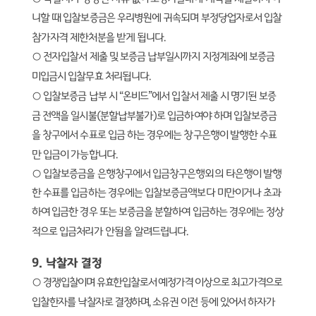
니할 때 입찰보증금은 우리병원에 귀속되며 부정당업자로서 입찰
참가자격 제한처분을 받게 됩니다
.
○
전자입찰서 제출 및 보증금 납부일시까지 지정계좌에 보증금
미입금시 입찰무효 처리됩니다
.
○
입찰보증금 납부 시
“
온비드
”
에서 입찰서 제출 시 명기된 보증
금 전액을 일시불
(
분할납부불가
)
로 입금하여야 하며 입찰보증금
을 창구에서 수표로 입금 하는 경우에는 창구은행이 발행한 수표
만 입금이 가능합니다
.
○
입찰보증금을 은행창구에서 입금창구은행외의 타은행이 발행
한 수표를 입금하는 경우에는 입찰보증금액보다 미만이거나 초과
하여 입금한 경우 또는 보증금을 분할하여 입금하는 경우에는 정상
적으로 입금처리가 안됨을 알려드립니다
.
9.
낙찰자 결정
○
경쟁입찰이며 유효한입찰로서 예정가격 이상으로 최고가격으로
입찰한자를 낙찰자로 결정하며
,
소유권 이전 등에 있어서 하자가