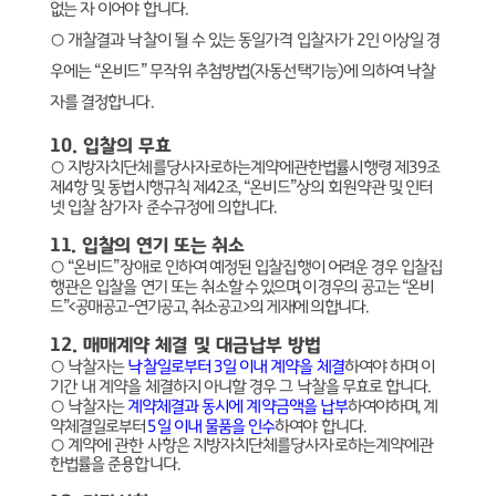
없는 자 이어야 합니다
.
○
개찰결과 낙찰이 될 수 있는 동일가격 입찰자가
2
인 이상일 경
우에는
“
온비드
”
무작위 추첨방법
(
자동선택기능
)
에 의하여 낙찰
자를 결정합니다
.
10.
입찰의 무효
○
지방자치단체를당사자로하는계약에관한법률시행령 제
39
조
제
4
항 및 동법시행규칙 제
42
조
, “
온비드
”
상의 회원약관 및 인터
넷 입찰 참가자 준수규정에 의합니다
.
11.
입찰의 연기 또는 취소
○
“
온비드
”
장애로 인하여 예정된 입찰집행이 어려운 경우 입찰집
행관은 입찰을 연기 또는 취
소할 수 있으며
,
이 경우의 공고는
“
온비
드
”<
공매공고
-
연기공고
,
취소공고
>
의 게재에 의합니다
.
12.
매매계약 체결 및 대금납부 방법
○
낙찰자는
낙찰일로부터
3
일 이내 계약을 체결
하여야 하며 이
기간 내 계약을 체결하지 아니할 경우 그 낙찰을 무효로 합니다
.
○
낙찰자는
계약체결과 동시에 계약금액을 납부
하여야하며
,
계
약체결일로부터
5
일 이내 물품을 인수
하여야 합니다
.
○
계약에 관한 사항은 지방자치단체를당사자로하는계약에관
한법률을 준용합니다
.