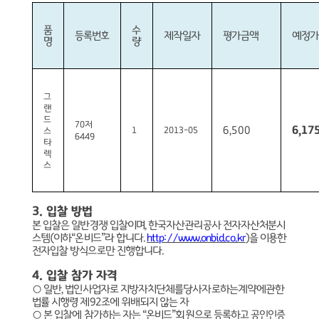
품
수
등록번호
제작일자
평가금액
예정가
명
량
그
랜
드
70
저
6,500
6,17
1
2013-05
스
6449
타
렉
스
3.
입찰 방법
본 입찰은 일반경쟁 입찰이며
,
한국자산관리공사 전자자산처분시
스템
(
이하
“
온비드
”
라 합니다
.
http://www.onbid.co.kr
)
을 이용한
전자입찰 방식으로만 진행합니다
.
4.
입찰 참가 자격
○
일반
,
법인사업자로 지방자치단체를당사자로하는계약에관한
법률 시행령 제
92
조에 위배되지 않는 자
○
본 입찰에 참가하는 자는
“
온비드
”
회원으로 등록하고 공인인증