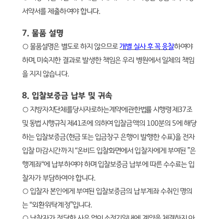
서약서를 제출하여야 합니다
.
7.
물품 설명
○
물품설명은 별도로 하지 않으므로
개별 실사 후 꼭 응찰
하여야
하며
,
미숙지한 결과로 발생한 책임은 우리 병원에서 일체의 책임
을 지지 않습니다
.
8.
입찰보증금 납부 및 귀속
○
지방자치단체를당사자로하는계약에관한법률 시행령 제
37
조
및 동법 시행규칙 제
41
조에 의하여
입찰금액의
100
분의
5
에 해당
하는 입찰보증금
(
현금 또는 입금창구 은행이 발행한 수표
)
을 전자
입찰 마감시간까지
“
온비드 입찰화면에서 입찰자에게 부여된
”
은
행계좌
“
에 납부하여야 하며 입찰보증금 납부에 따른 수수료는 입
찰자가 부담하여야 합니다
.
○
입찰자 본인에게 부여된 입찰보증금의 납부계좌 수취인 명의
는
“
외환위탁계정
”
입니다
.
○
낙찰자가 정당한 사유 없이 소정기일내에 계약을 체결하지 아