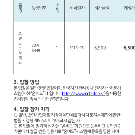
품
수
등록번호
제작일자
평가금액
예정가
명
량
그
랜
드
70
저
6,500
6,50
1
2013-05
스
6449
타
렉
스
3.
입찰 방법
본 입찰은 일반경쟁 입찰이며
,
한국자산관리공사 전자자산처분시
스템
(
이하
“
온비드
”
라 합니다
.
http://www.onbid.co.kr
)
을 이용한
전자입찰 방식으로만 진행합니다
.
4.
입찰 참가 자격
○
일반
,
법인사업자로 지방자치단체를당사자로하는계약에관한
법률 시행령 제
92
조에 위배되지 않는 자
○
본 입찰에 참가하는 자는
“
온비드
”
회원으로 등록하고 공인인증
기관에서 발급 받은 인증서로
“
온비드
”
시스템에 등록을 필한 자이