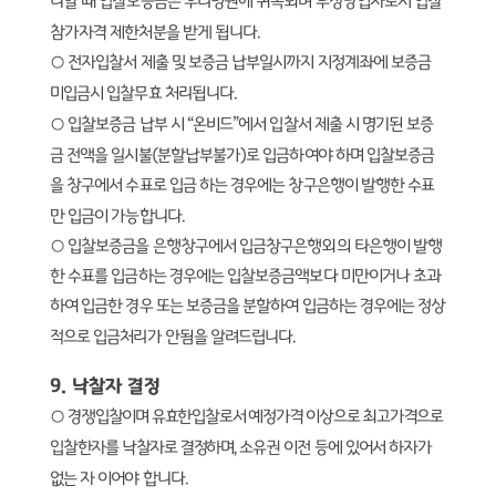
니할 때 입찰보증금은 우리병원에 귀속되며 부정당업자로서 입찰
참가자격 제한처분을 받게 됩니다
.
○
전자입찰서 제출 및 보증금 납부일시까지 지정계좌에 보증금
미입금시 입찰무효 처리됩니다
.
○
입찰보증금 납부 시
“
온비드
”
에서 입찰서 제출 시 명기된 보증
금 전액을 일시불
(
분할납부불가
)
로 입금하여야 하며 입찰보증금
을 창구에서 수표로 입금 하는 경우에는 창구은행이 발행한 수표
만 입금이 가능합니다
.
○
입찰보증금을 은행창구에서 입금창구은행외의 타은행이 발행
한 수표를 입금하는 경우에는 입찰보증금액보다 미만이거나 초과
하여 입금한 경우 또는 보증금을 분할하여 입금하는 경우에는 정상
적으로 입금처리가 안됨을 알려드립니다
.
9.
낙찰자 결정
○
경쟁입찰이며 유효한입찰로서 예정가격 이상으로 최고가격으로
입찰한자를 낙찰자로 결정하며
,
소유권 이전 등에 있어서 하자가
없는 자 이어야 합니다
.