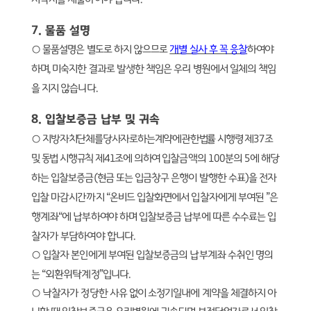
7.
물품 설명
○
물품설명은 별도로 하지 않으므로
개별 실사 후 꼭 응찰
하여야
하며
,
미숙지한 결과로 발생한 책임은 우리 병원에서 일체의 책임
을 지지 않습니다
.
8.
입찰보증금 납부 및 귀속
○
지방자치단체를당사자로하는계약에관한법률 시행령 제
37
조
및 동법 시행규칙 제
41
조에 의하여
입찰금액의
100
분의
5
에 해당
하는 입찰보증금
(
현금 또는 입금창구 은행이 발행한 수표
)
을 전자
입찰 마감시간까지
“
온비드 입찰화면에서 입찰자에게 부여된
”
은
행계좌
“
에 납부하여야 하며 입찰보증금 납부에 따른 수수료는 입
찰자가 부담하여야 합니다
.
○
입찰자 본인에게 부여된 입찰보증금의 납부계좌 수취인 명의
는
“
외환위탁계정
”
입니다
.
○
낙찰자가 정당한 사유 없이 소정기일내에 계약을 체결하지 아