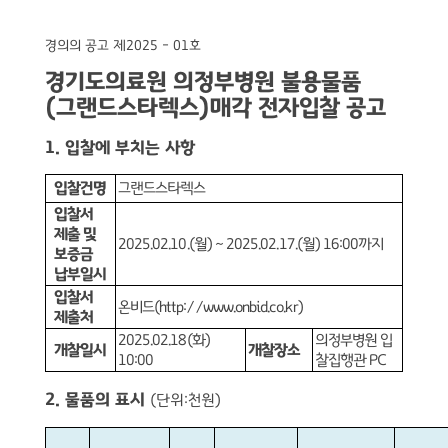
경의의 공고 제
2025 - 01
호
경기도의료원 의정부병원 불용물품
(
그랜드스타렉스
)
매각 전자입찰 공고
1.
입찰에 부치는 사항
입찰건명
그랜드스타렉스
입찰서
제출 및
2025.02.10.(
월
) ~ 2025.02.17.(
월
) 16:00
까지
보증금
납부일시
입찰서
온비드
(http://www.onbid.co.kr)
제출처
2025.02.18(
화
)
의정부병원 입
개찰일시
개찰장소
10:00
찰집행관
PC
2.
물품의 표시
(
단위
:
천원
)