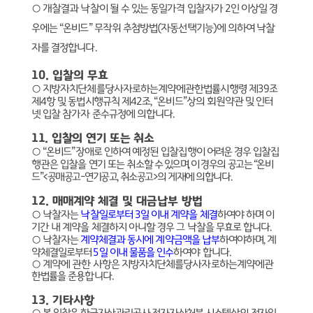
○
개찰결과 낙찰이 될 수 있는 동일가격 입찰자가
2
인 이상일 경
우에는
“
온비드
”
무작위 추첨방법
(
자동선택기능
)
에 의하여 낙찰
자를 결정합니다
.
10.
입찰의 무효
○
지방자치단체를당사자로하는계약에관한법률시행령 제
39
조
제
4
항 및 동법시행규칙 제
42
조
, “
온비드
”
상의 회원약관 및 인터
넷 입찰 참가자 준수규정에 의합니다
.
11.
입찰의 연기 또는 취소
○
“
온비드
”
장애로 인하여 예정된 입찰집행이 어려운 경우 입찰집
행관은 입찰을 연기 또는 취
소할 수 있으며
,
이 경우의 공고는
“
온비
드
”<
공매공고
-
연기공고
,
취소공고
>
의 게재에 의합니다
.
12.
매매계약 체결 및 대금납부 방법
○
낙찰자는
낙찰일로부터
3
일 이내 계약을 체결
하여야 하며 이
기간 내 계약을 체결하지 아니할 경우 그 낙찰을 무효로 합니다
.
○
낙찰자는
계약체결과 동시에 계약금액을 납부
하여야하며
,
계
약체결일로부터
5
일 이내 물품을 인수
하여야 합니다
.
○
계약에 관한 사항은 지방자치단체를당사자로하는계약에관
한법률을 준용합니다
.
13.
기타사항