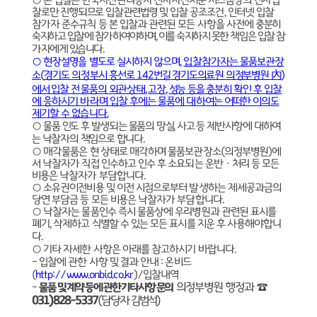
○
본 입찰은 한국자산관리공사 전자자산처분 시스템상의 전자입
찰로만 진행되므로 입찰관련법령
및 입찰 공조조건
,
인터넷 입찰
참가자 준수규칙 등 본 입찰과 관련된 모든 사항을 사전에
충분히
숙지하고 입찰에 참가하여야하며
,
이를 숙지하지 못한 책임은 입찰 참
가자에게 있습니다
.
○
현장설명을 별도로 실시하지 않으며
,
입찰참가자는 물품보관장
소
(
경기도 의정부시 흥선로
1
42
번길 경기도의료원 의정부병원
內
)
에서 입찰 전 물품의 외관상태
,
고장
,
성능 등을 충분히
확인 후 입찰
에 응하시기 바라며 입찰 후에는 물품에 대하여는 어떠한 이의도
제기할 수 없습니다
.
○
물품 인도 후 발생되는 물품의 망실
,
사고 등 제반사항에 대하여
는 낙찰자의 책임으로 합니다
.
○
매각물품은 현 상태로 매각하며 물품보관장소
(
의정부병원
)
에
서 낙찰자가 직접 인수하고 인수 후 소요되는 운반
ㆍ
처리 등 모든
비용은 낙찰자가 부담합니다
.
○
소유권이전비용 및 이전 시점으로부터 발생하는 제세공과금의
당연 부담금 등 모든 비용은 낙찰자가 부담합니다
.
○
낙찰자는 물품인수 즉시 물품상에 우리병원과 관련된 표시를
폐기
,
삭제하고 식별할 수 있는 모든 표시를 지운 후 사용해야합니
다
.
○
기타 자세한 사항은 아래를 참고하시기 바랍니다
.
-
입찰에 관한 사항 및 결과 안내
:
온비드
(
http://www.onbid.co.kr
)/
입찰내역
의정부병원 행정과
☎
-
물품 및 계약 등에 관한 기타사항 문의
031)828-5337
(
담당자 김범석
)