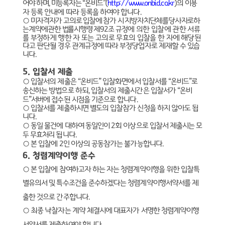
어야 하며
,
미등록자는
“
온비드
”(
http://www.onbid.co.kr
)
의
이용
자 등록 안내에 따라 등록을 하여야 합니다
.
○
미자격자가 고의로 입찰에 참가 시 지방자치단체를당사자로하
는계약에관한 법률시행령 제
92
조
규정에 의한 입찰에 관한 서류
를 부정하게 행한 자 또는 고의로 무효의 입찰을 한 자에
해당된
다고 판단될 경우 관계규정에 따라 부정당업자로 제재할 수 있습
니다
.
5.
입찰서 제출
○
입찰서의 제출은
“
온비드
”
입찰화면에서 입찰서를
“
온비드
”
로
송신하는 방법으로 하되
,
입찰서의 제출시간은 입찰서가
“
온비
드
”
서버에 접수된 시점을 기준으로 합니다
.
○
입찰서를 제출하시면 별도의 입찰참가 신청을 하지 않아도 됩
니다
.
○
동일 물건에 대하여 동일인이
2
회 이상으로 입찰서 제출시는 모
두 무효처리 됩니다
.
○
본 입찰에
2
인 이상의 공동참가는 불가능합니다
.
6.
청렴계약이행 준수
○
본 입찰에 참여하고자 하는 자는 청렴계약이행을 위한 입찰특
별유의서 및 특수조건을 준수하겠다는 청렴계약이행서약서를 제
출한 것으로 간주합니다
.
○
최종 낙찰자는 계약 체결시에 대표자가 서명한 청렴계약이행
서약서를 제출하여야 합니다
.