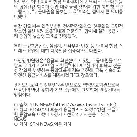
6일 열린 이번 교육은 현장 트라우마에 시달리는 구급대원들
의 정신건강 회복과 실전 대응 능력 강화를 위한 통합형 프로
그램으로, “구급대원을 돌보는 교육”이라는 점에서 큰 의미를
더했다.
현장 강의에는 의정부병원 정신건강의학과 전문의와 국민건
강보험 일산병원 호흡기내과 전문의가 참여해 실제 응급 사
례 중심의 실습형 교육을 진행했다.
특히 급성호흡곤란, 심정지, 트라우마 반응 등 반복적 현장 스
트레스 요인에 대한 대응법을 집중적으로 다뤘다.
이인영 병원장은 “응급의 최전선에 서 있는 구급대원들이야
말로 우리가 지켜야 할 사람들”이라며, “심리적 회복과 전문
성 강화를 병행하는 통합교육을 지속 추진해, 더욱 신속하고
안전한 응급서비스를 제공하겠다”고 강조했다.
경기도의료원 의정부병원은 앞으로도 책임의료기관으로서
의료인력 역량 강화와 지역 응급체계 고도화에 앞장선다는
방침이다.
○ 출처: STN NEWS(https://www.stnsports.co.kr)
○ 링크:
PTSD부터 호흡기 응급까지… 의정부병원, 구급대
원 통합교육 나섰다 < 경기 < 전국 < 기사본문 - STN
NEWS
○ 기자: STN NEWS 이윤 기자