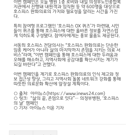
이번 캠페인은 오늘 병원 1층 로비와 내일 의정부노인종합복
지관에서 진행돼 내원객과 임직원 등 약 600명을 대상으로
호스피스 완화의료의 가치와 필요성을 알리는 시간을 가진
다.
특히 참여형 프로그램인 ‘호스피스 OX 퀴즈’가 마련돼, 시민
들이 퀴즈를 통해 호스피스에 대한 올바른 정보를 자연스럽
게 익히도록 구성됐다. 참여자에게는 홍보 물품도 제공된다.
서동희 호스피스 전담의사는 “호스피스 완화의료는 단순한
임종 케어가 아니라 삶의 마지막까지 존엄을 지키는 의료 서
비스”라며, “이번 캠페인을 통해 호스피스에 대한 두려움과
오해를 해소하고, 지역사회에 공감대를 확산시키는 계기가
되길 바란다”고 전했다.
이번 캠페인을 계기로 호스피스 완화의료의 인식 제고와 정
보 접근성 향상, 그리고 지역사회 돌봄 네트워크 강화를 통해
따뜻한 의료문화 확산에 앞장설 계획이다.
○ 출처: 아이뉴스(https://www.inews24.com)
○ 링크:
“삶의 끝, 존엄으로 잇다”… 의정부병원, ‘호스피스
의 날’ 캠페인
○ 기자: 아이뉴스 이윤 기자