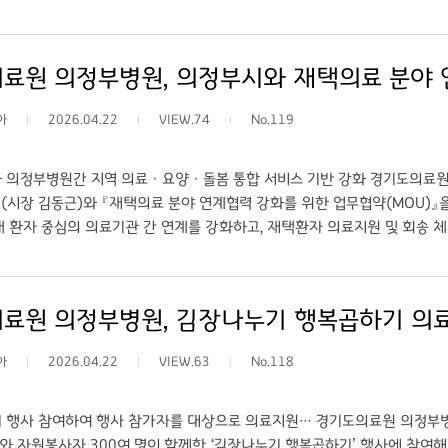
연계사업 추진 성과가 공유되었다. 특히 노인성 골절환자, 만성질환자 등 지
지원의 중요성이 강조되었다. 또한 최근 제정·시행 예정인 통합돌봄지원법과
뤄졌다. 기관 간 정보 공유 체계 정비, 연계 절차 표준화, 사례관리 협력 강
서는 병원과 지역사회가 하나의 팀으로 움직여야 한다”며, “각 기관의 역할
 모았다. 경기도의료원 의정부병원은 앞으로도 지역의료기관·주민센터·복지
아
2026.04.22
VIEW.74
No.119
·복지가 통합된 지역사회 돌봄 체계를 구축해 나갈 계획이다. ○ 출처: 국제뉴스 (
·복지 통합서비스 제공...실무협의체 회의 개최 ○ 기자: 국제뉴스 이운안 기
 의정부병원간 지역 의료ㆍ요양ㆍ돌봄 통합 서비스 기반 강화 경기도의료원 의
(시장 김동근)와 『재택의료 분야 연계협력 강화를 위한 업무협약(MOU)』
내 환자 중심의 의료기관 간 연계를 강화하고, 재택환자 의료지원 및 회송
되었다. 의정부병원은 이번 협약을 통해 의정부시 및 지역의 1차 의료기관과 
템 개선, 정보 공유 강화, 개인별 지원 계획 수립, 대상자 발굴 협력 등 지
 공공의료기관으로서 의료·요양·돌봄을 아우르는 통합서비스 기반을 더욱 확
료원 의정부병원, 김장나누기 행복곱하기 의료부스 
 시민이 체감할 수 있는 통합돌봄 체계를 마련하겠다”고 말했다. ○ 출처: 국제뉴스
시, 재택의료 분야 업무협약 체결 ○ 기자: 국제뉴스 이운안 기자
아
2026.04.22
VIEW.63
No.118
 행사 참여하여 행사 참가자를 대상으로 의료지원… 경기도의료원 의정부병원(
 자원봉사자 300여 명이 함께한 ‘김장나누기 행복곱하기’ 행사에 참여해