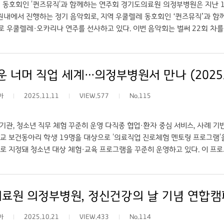
 동호회인 '퀸즈뮤직'과 함께하는 연주회 경기도의료원 의정부병원은 지난 10
원내에서 진행하는 정기 음악회로, 지역 우쿨렐레 동호회인 ‘퀸즈뮤직’과 함
달로 우쿨렐레·오카리나 연주를 선사하고 있다. 이번 음악회는 벌써 22회 차
통해 문화적 향유를 나누고, 내원객에게 작은 위로를 제공하는 시간으로 자
이 흐르는 동안 환자분들의 표정이 한결 밝아지는 걸 느낀다.”며 ”의정부병
 노력하겠다.”고 전했다. 한편, 오는 12월에는 병원 직원들도 직접 연주자로
 너머 직업 세계…의정부병원서 만나 (2025.1
://www.gukjenews.com) ○ 링크: 경기도의료원 의정부병원, 우쿨렐레
아
2025.11.11
VIEW.577
No.115
기관, 청소년 직무 체험 꾸준히 운영 다직종 협업·환자 중심 서비스, 사례 
교 보건동아리 학생 19명을 대상으로 '의료직업 진로체험 멘토링 프로그램'
로 지정돼 청소년 대상 체험·교육 프로그램을 꾸준히 운영하고 있다. 이 프
험하도록 설계됐다. 학생들은 병원 주요 진료부서를 둘러보고, 간호사·임상
과정, 현장 경험을 들었다. 현장 체험에서는 환자 중심 의료서비스가 구현되는
 기반 의료의 중요성을 중심으로 안내해 진로 탐색의 현실감을 높였다. 의정
원 의정부병원, 정신건강의 날 기념 연합캠페인 
해 지역사회와의 연계를 강화하고 있으며, 학교와 연계한 체험 프로그램을 지
로를 구체적으로 고민하는 계기가 되길 바란다”며 “의정부병원은 앞으로도 
아
2025.10.21
VIEW.433
No.114
처: 전자신문 (https://www.etnews.com/) ○ 링크: 하얀 가운 