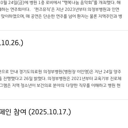
월 24일(금)에 병원 1층 로비에서 “행복나눔 음악회”를 개최했다. 해
께하는 연주회이다. ‘퀸즈뮤직’은 지난 2023년부터 의정부병원과 인연
를 맞이하였으며, 매 공연은 단순한 연주를 넘어 환자는 물론 지역주민과 병
리매김하고 있다. 행사를 주최하는 의정부병원 공공사업과(과장 강희중)
원이 치료의 공간에서 더 나아가 지역주민과 소통하는 따뜻한 공간이 될 수
 참여해 환우들을 위한 합동 연주회를 선보일 예정이다. ○ 출처: 국제뉴
0.26.)
 선율이 흐르는 행복나눔 음악회 개최 ○ 기자: 국제뉴스 이운안 기자
기반으로 안내 경기도의료원 의정부병원(병원장 이인영)은 지난 24일 양주
을 진행했다고 26일 밝혔다. 의정부병원은 2021년부터 교육기부 진로체
로그램은 지역 청소년이 보건의료 분야의 다양한 직무를 이해하고 병원 현
병리사·방사선사·물리치료사·치과위생사 등 의료 전문직 멘토로부터 직무
 과정과 다직종 협업 체계를 실제 사례로 확인했다. 병원 측은 직무별 업
부병원은 공공의료기관으로서 청소년 진로체험, 지역 건강교육, 사회공헌
참여 (2025.10.17.)
속 확대할 계획이다. 이인영 병원장은 “이번 진로체험이 학생들이 자신
지역사회 청소년을 위한 교육·체험 프로그램을 지속적으로 운영하겠다”고
너머 직업 세계…의정부병원서 만나 - 전자신문 ○ 기자: 전자신문 김동성 기자