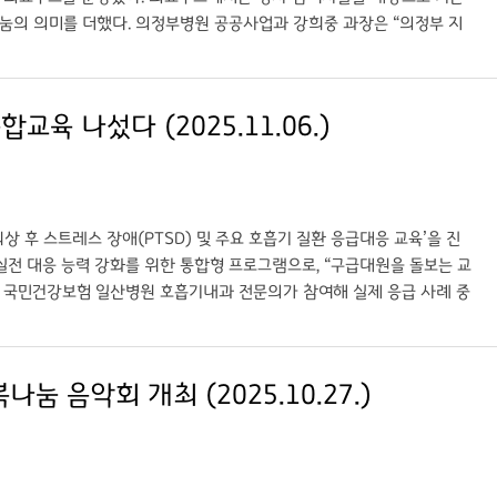
눔의 의미를 더했다. 의정부병원 공공사업과 강희중 과장은 “의정부 지
와 함께하는 공공의료 실천에 최선을 다하겠다”고 밝혔다. ○ 출처: 국제
누기 행복곱하기 의료부스 지원 ○ 기자: 국제뉴스 이운안 기자
육 나섰다 (2025.11.06.)
후 스트레스 장애(PTSD) 및 주요 호흡기 질환 응급대응 교육’을 진
실전 대응 능력 강화를 위한 통합형 프로그램으로, “구급대원을 돌보는 교
 국민건강보험 일산병원 호흡기내과 전문의가 참여해 실제 응급 사례 중
 스트레스 요인에 대한 대응법을 집중적으로 다뤘다. 이인영 병원장은 “응
복과 전문성 강화를 병행하는 통합교육을 지속 추진해, 더욱 신속하고 안
의료기관으로서 의료인력 역량 강화와 지역 응급체계 고도화에 앞장선다
 음악회 개최 (2025.10.27.)
 PTSD부터 호흡기 응급까지… 의정부병원, 구급대원 통합교육 나섰다 ○ 기자: