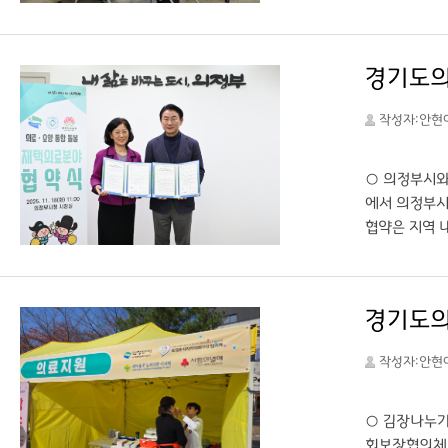
자 지역사회 
봄이 통합된 
지 논의가 이
소화하기 위해
다.”고 뜻을
작성자:안현
고, 의료·보건
원, 의료·보건
○ 의정부시와
에서 의정부시
협약은 지역 
기 위해 추진
한 진료 시스
원장은 “지역
경기도의
굴 지원을 통해
부병원·의정부
작성자:안현
○ 김장나누기
회보장협의체와