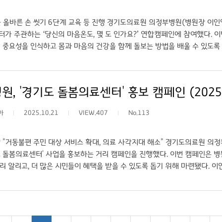
 올바른 손 씻기 6단계 교육 등 진행 경기도의료원 의정부병원(병원장 이인영)
가 주관하는 ‘당신의 마음온도, 몇 도 인가요?’ 연합캠페인에 참여했다. 이
 중요성을 인식하고 몸과 마음의 건강을 함께 돌보는 방법을 배울 수 있도록
 만든다.’는 주제 아래, ▲혈압 측정을 통한 건강 상담 및 생활습관 개선 
교육 등을 진행하며 시민들의 큰 호응을 얻었다. 현장을 찾은 시민들은 “심폐
 되어 유익했다”, “신체 건강을 돌보는 것이 마음 건강에도 도움이 된다는 
, '경기도 돌봄의료센터' 홍보 캠페인 (2025.1
진은 신체 건강과 분리될 수 없는 문제”라며, “의정부권 책임의료기관으로서 
을 통해 통합적 건강관리 문화 확산에 앞장서겠다”고 밝혔다. ○ 출처: 국제뉴스 
아
2025.10.21
VIEW.407
No.113
강의 날 기념 연합캠페인 참여 ○ 기자: 국제뉴스 이운안 기자
 "거동불편 주민 대상 서비스 확대, 의료 사각지대 해소" 경기도의료원 의정
 돌봄의료센터' 사업을 홍보하는 거리 캠페인을 진행했다. 이번 캠페인은 병
리 알리고, 더 많은 시민들이 혜택을 받을 수 있도록 돕기 위해 마련됐다. 
 지역사회 통합돌봄의 중심 역할을 수행하고 있다"며 "이번 홍보 캠페인을 
다"고 말했다. 이어 "앞으로도 지역주민 건강권 보장을 위해 돌봄의료센터 운
치과,한의과), 취약계층 진료비 지원 등 다양한 공공의료 사업을 지속적으로
/www.dailymedi.com) ○ 링크: 의정부병원, '경기도 돌봄의료센터' 홍보