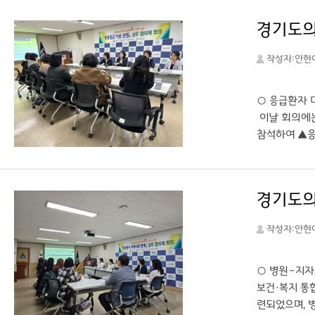
한 배려와 관
경기도의료
부병원은 공공
다. ○ 출처:
작성자:안현
안 기자
○ 응급환자 
이날 회의에는
참석하여 ▲응
적 개선 방안
가 확보되지 
위한 전원 체
제기된 인력난
부병원은 앞으
작성자:안현
(https:/
○ 병원–지자
보건·복지 통
련되었으며, 