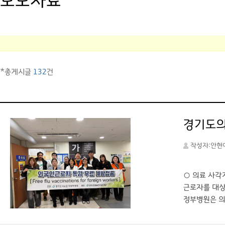
보도자료
*총게시글
132
건
경기도의료
작성자:안현
○ 의료 사각
근로자를 대상
정부병원은 의
료 독감 예방
통역으로 참여