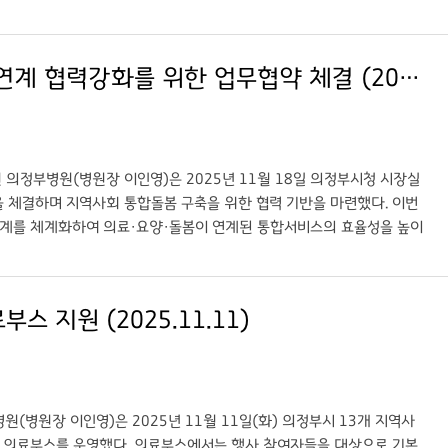
역사회 돌봄이 필요한 대상자 발굴과 연계 사례가 소개되며, 의료·복지·돌
 연계하여, 병원과 주민센터가 어떤 방식으로 협력체계를 구축해야 하는
화 등 현실적인 개선방향을 제안하였다. 참석자들은 “퇴원 직후의 공백을 최
경기도의료원 의정부병원, 의정부시와 재택의료 분야 연계 협력강화를 위한 업무협약 체결 (2025.11.18.)
을 명확히 하고 정기적 협의체 운영을 통해 연계 성과를 더욱 높이겠
기관 등과의 협력을 바탕으로 퇴원환자 지역사회 연계사업을 지속 확대하
https://www.gukjenews.com) ○ 링크: 경기도의료원 의정부병
자
정부병원(병원장 이인영)은 2025년 11월 18일 의정부시청 시장실
을 체결하며 지역사회 통합돌봄 구축을 위한 협력 기반을 마련했다. 이번
 체계를 체계화하여 의료·요양·돌봄이 연계된 통합서비스의 효율성을 높이
함께 재택의료 연계 진료를 활성화하고, 환자 안전과 의료 질 향상을 위
속 가능한 협력체계를 구축해 나갈 계획이다. 이인영 경기도의료원 의정부병
대하겠다”며 “특히 개인별 지원계획 수립 과정에서의 협력과 대상자 발
지원 (2025.11.11)
 (https://www.gukjenews.com) ○ 링크: 경기도의료원 의정
병원장 이인영)은 2025년 11월 11일(화) 의정부시 13개 지역사
 의료부스를 운영했다. 의료부스에서는 행사 참여자들을 대상으로 기본