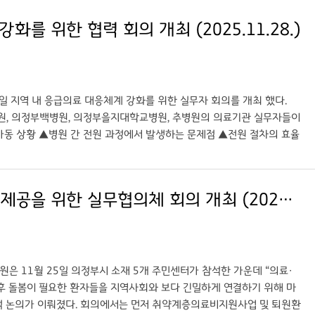
“외국인도 내국인과 마찬가지로 지역사회의 소중한 구성원”이라며, “의정
 위한 협력 회의 개최 (2025.11.28.)
료와 예방접종 등 공공의료 사업을 지속적으로 확대해 나가겠다”고 밝혔
의정부병원, 외국인근로자 대상...무료 독감 예방접종 실시 ○ 기자: 국제뉴스 이운
일 지역 내 응급의료 대응체계 강화를 위한 실무자 회의를 개최 했다.
, 의정부백병원, 의정부을지대학교병원, 추병원의 의료기관 실무자들이
 가동 상황 ▲병원 간 전원 과정에서 발생하는 문제점 ▲전원 절차의 효율
과 전문의 인력 부족이 지적됐다. 의료기관 관계자들은 응급의학과 의사
가하고 있다고 호소했다. 또한, 응급실 과밀화 해소와 환자 안전 확보를
공유를 통해 실질적인 개선책을 마련해 나가기로 했다. 보건소도 현장에서
경기도의료원 의정부병원, 의료·보건·복지 통합서비스 제공을 위한 실무협의체 회의 개최 (2025.11.26.)
실질적인 도움을 제공하기 위해 노력하겠다고 밝혔다. 경기도의료원 의정
고 체계적인 소통을 이어갈 예정이다. ○ 출처: 국제뉴스
의료 대응체계 강화...협력 회의 ○ 기자: 국제뉴스 이운안 기자
은 11월 25일 의정부시 소재 5개 주민센터가 참석한 가운데 “의료·
이후 돌봄이 필요한 환자들을 지역사회와 보다 긴밀하게 연결하기 위해 마
적 논의가 이뤄졌다. 회의에서는 먼저 취약계층의료비지원사업 및 퇴원환