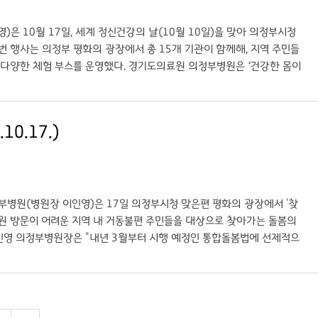
은 10월 17일, 세계 정신건강의 날(10월 10일)을 맞아 의정부시정
번 행사는 의정부 평화의 광장에서 총 15개 기관이 함께해, 지역 주민들
 다양한 체험 부스를 운영했다. 경기도의료원 의정부병원은 ‘건강한 몸이
안내 ▲마네킹을 활용한 심폐소생술 체험 ▲감염병 예방을 위한 올바른 손
소생술을 직접 해보며 위급상황 대처법을 익히고, 올바른 손 씻기의 중요성
점을 느꼈다”고 소감을 전했다. 경기도의료원 의정부병원 이인영 병원장은
0.17.)
앞으로도 지역사회와 함께하는 건강 캠페인, 감염병 예방 교육, 시민 참
(https://www.gukjenews.com) ○ 링크: 경기도의료원 의정부
부병원(병원장 이인영)은 17일 의정부시청 맞은편 평화의 광장에서 '찾
원 방문이 어려운 지역 내 거동불편 주민들을 대상으로 찾아가는 돌봄의
이인영 의정부병원장은 "내년 3월부터 시행 예정인 통합돌봄법에 선제적으
통해 더 많은 시민들이 서비스를 알고 이용함으로써 의료 사각지대가 줄어
영을 비롯해 가정간호, 중증장애인 치과진료, 호스피스, 완화의료, 이동
 확대하겠다"고 덧붙였다. ○ 출처: 데일리메디
 캠페인 ○ 기자: 데일리메디 이슬비 기자