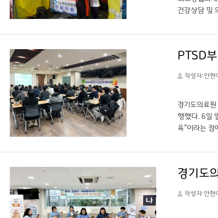
건강상담 및 
역의 취약계층
뉴스 (http
PTSD부
작성자:안현
경기도의료원 
행했다. 6일
육”이라는 점
심의 실습형 
급의 최전선에
전한 응급서비
경기도의
는 방침이다. 
STN NEWS
작성자:안현