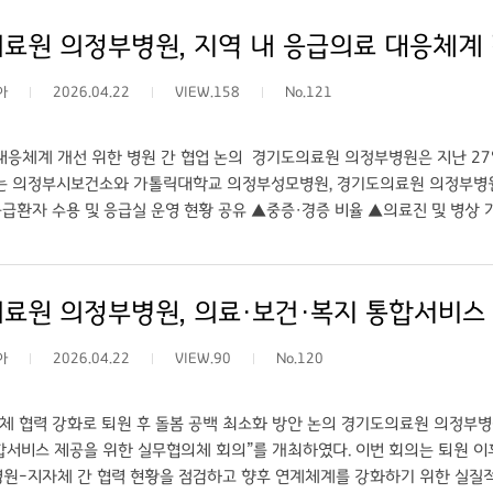
심이 앞으로도 꾸준히 이어지길 바란다.”고 전했다. 또한, 이인영 병원장은 
원 의정부병원, 지역 내 응급의료 대응체계 강화를
병원으로서 외국인 근로자를 포함한 의료 사각지대 대상자를 위한 무료 진
 국제뉴스 (https://www.gukjenews.com) ○ 링크: 경기도의료원 
아
2026.04.22
VIEW.158
No.121
대응체계 개선 위한 병원 간 협업 논의 경기도의료원 의정부병원은 지난 27
 의정부시보건소와 가톨릭대학교 의정부성모병원, 경기도의료원 의정부병원
급환자 수용 및 응급실 운영 현황 공유 ▲중증·경증 비율 ▲의료진 및 병상
 등을 주제로 논의를 진행했다. 의료현장에서 가장 시급한 문제로 응급의학
않아 진료 공백이 발생하고 있으며, 그로 인해 의료진의 근무 부담이 크게 증
계 개선 필요성이 공감대를 형성하였으며, 실무자 간 지속적인 협의와 정보 
과 운영 어려움에 대해 공감하였으며, 정책적 지원이 가능한 범위 내에서 
로도 정기적인 협의체 운영을 통해 지역 응급의료 질적 향상을 위한 지속적이
아
2026.04.22
VIEW.90
No.120
/www.gukjenews.com) ○ 링크: 경기도의료원 의정부병원, 지역 내 응급
체 협력 강화로 퇴원 후 돌봄 공백 최소화 방안 논의 경기도의료원 의정부병원
합서비스 제공을 위한 실무협의체 회의”를 개최하였다. 이번 회의는 퇴원 
병원-지자체 간 협력 현황을 점검하고 향후 연계체계를 강화하기 위한 실질