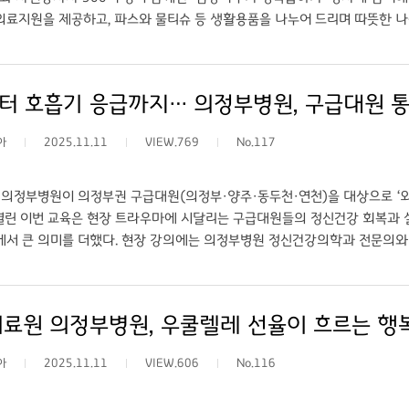
의료지원을 제공하고, 파스와 물티슈 등 생활용품을 나누어 드리며 따뜻한 나
을 위한 뜻깊은 행사에 함께할 수 있어 매우 기쁘다”며, “앞으로도 지역사회
s://www.gukjenews.com) ○ 링크: 경기도의료원 의정부병원, 김장나
터 호흡기 응급까지… 의정부병원, 구급대원 통합교
아
2025.11.11
VIEW.769
No.117
의정부병원이 의정부권 구급대원(의정부·양주·동두천·연천)을 대상으로 ‘외상 
 열린 이번 교육은 현장 트라우마에 시달리는 구급대원들의 정신건강 회복과 
에서 큰 의미를 더했다. 현장 강의에는 의정부병원 정신건강의학과 전문의와
교육을 진행했다. 특히 급성호흡곤란, 심정지, 트라우마 반응 등 반복적 현장
 서 있는 구급대원들이야말로 우리가 지켜야 할 사람들”이라며, “심리적 회
스를 제공하겠다”고 강조했다. 경기도의료원 의정부병원은 앞으로도 책임
료원 의정부병원, 우쿨렐레 선율이 흐르는 행복나눔
○ 출처: STN NEWS(https://www.stnsports.co.kr) ○ 링크:
 이윤 기자
아
2025.11.11
VIEW.606
No.116