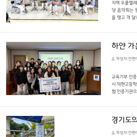
지역 우쿨렐레
당 음악회는 
을 맺고 격 
원이 예술을 
에서는 “선율
있도록 꾸준히
하얀 가운
스 (https
작성자:안현
교육기부 인증
시 덕현고등학
험 인증기관으
장을 직접 체
역할과 준비 
무 흐름과 팀
경기도의료
활동 등을 통
의 적성과 진
작성자:안현
말했다. ○ 출