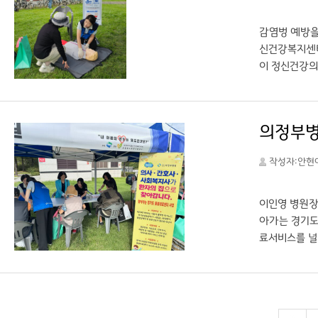
감염벙 예방을
신건강복지센터
이 정신건강의
건강한 마음을
씻기 6단계 
을 다시 알게
의정부병원
“정신건강 증
여 프로그램 등
작성자:안현
병원, 정신건
이인영 병원장
아가는 경기도
료서비스를 널
로 대응하고,
들기를 기대한
형 무료진료(
(https:/