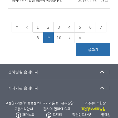
의사진단서 발급 되는지 궁금합니다.
2016.02.26
완 료
1
2
3
4
5
6
7
9
8
10
글쓰기
고정형/이동형 영상정보처리기기운영ㆍ관리방침
고객서비스헌장
고충처리안내
환자의 권리와 의무
개인정보처리방침
페이스북
트위터
직원인트라넷
웹메일