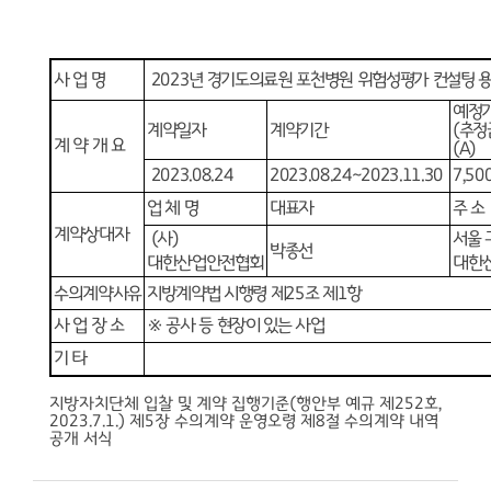
사 업 명
2023년 경기도의료원 포천병원 위험성평가 컨설팅 
예정
계약일자
계약기간
(
추정
계 약 개 요
(A)
2023.08.24
2023.08.24~2023.11.30
7,50
업 체 명
대표자
주 소
계
약
상
대
자
(사)
서울 
박종선
대한산업안전협회
대한
수의계약사유
지방계약법 시행령 제25조 제1항
사 업 장 소
※
공사 등 현장이 있는 사업
기 타
지방자치단체 입찰 및 계약 집행기준(행안부 예규 제252호,
2023.7.1.) 제5장 수의계약 운영오령 제8절 수의계약 내역
공개 서식