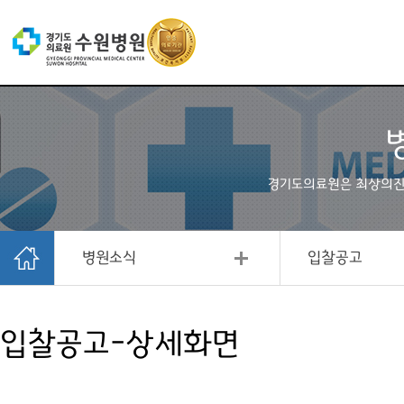
경기도의료원은 최상의
병원소식
입찰공고
입찰공고-상세화면