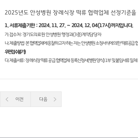
2025년도 안성병원 장례식장 떡류 협력업체 선정기준을
1. 서류제출기한
: 2024. 11. 27.
∼
2024. 12. 04(17
시
)
까지입니다
.
가
.
접수처
:
경기도의료원 안성병원 행정과
(3
층
)
계약담당자
나
.
제출방법
:
본 협력업체에 응찰하고자 하는 자는 안성병원 소정서식에 의한 떡류공급
우편 접수 불가
)
다
.
제출서류
:
장례식장 떡류 공급 협력업체 등록신청서
(
병원양식
) 1
부 및 붙임서류 일체
이전
다음