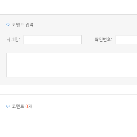
코멘트 입력
닉네임:
확인번호:
코멘트
0
개