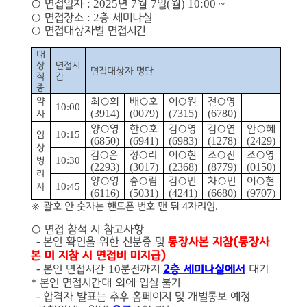
: 2025
7
7
(
) 10:00 ~
○
면접일자
년
월
일
월
: 2
○
면접장소
층 세미나실
○
면접대상자별 면접시간
대
상
면접시
면접대상자 명단
직
간
종
약
최
○
희
배
○
호
이
○
원
전
○
영
10:00
(3914)
(0079)
(7315)
(6780)
사
양
○
영
한
○
호
김
○
영
김
○
연
안
○
혜
10:15
임
(6850)
(6941)
(6983)
(1278)
(2429)
상
김
○
은
정
○
리
이
○
현
조
○
진
조
○
영
10:30
병
(2293)
(3017)
(2368)
(8779)
(0150)
리
양
○
영
송
○
림
김
○
민
차
○
민
이
○
현
10:45
사
(6116)
(5031)
(4241)
(6680)
(9707)
4
.
※
괄호 안 숫자는 핸드폰 번호 맨 뒤
자리임
○
면접 참석 시 참고사항
-
본인 확인을 위한 신분증 및
통장사본 지참
(
통장사
본 미 지참 시 면접비 미지급
)
-
10
본인 면접시간
분전까지
2
층 세미나실에서
대기
*
본인 면접시간대 외에 입실 불가
-
합격자 발표는 추후 홈페이지 및 개별통보 예정