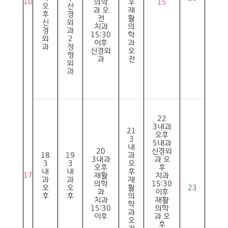
10
의학
후
15
오
신
과 오
재
후
경
전
활
신
외
치과
의
경
과
15:30
학
외
2
이후
과
과
정
신경외
오
형
과
전
외
과
22
3내과
21
오후
3
5내과
내
20
신경외
18
19
과
3내과
과 오
3
3
오
오후
후
내
내
후
17
재활
치과
과
과
재
의학
15:30
오
오
활
23
과
이후
후
후
의
치과
재활
학
15:30
의학
과
이후
과 오
오
후