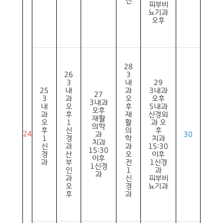
전
피부비
뇨기과
오후
28
26
3
3
내
29
25
내
과
3내과
27
3
과
오
오후
3내과
내
오
후
5내과
오후
과
후
재
신경외
재활
오
1
활
과 오
의학
후
신
의
후
24
과
30
1
경
학
치과
치과
신
과
과
15:30
15:30
경
산
오
이후
이후
과
부
전
1신경
1신경
인
1
과
과
과
신
피부비
오
경
뇨기과
후
과