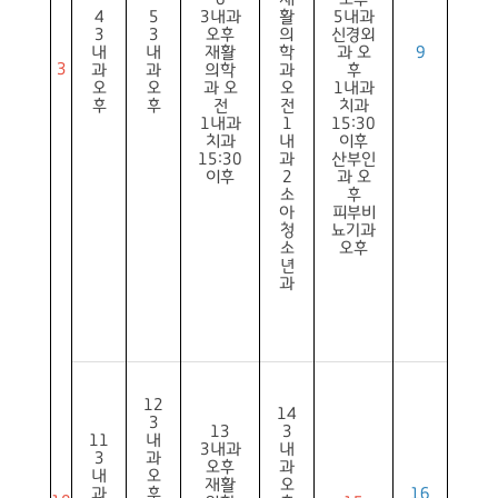
4
5
3내과
활
5내과
3
3
오후
의
신경외
내
내
재활
학
과 오
9
3
과
과
의학
과
후
오
오
과 오
오
1내과
후
후
전
전
치과
1내과
1
15:30
치과
내
이후
15:30
과
산부인
이후
2
과 오
소
후
아
피부비
청
뇨기과
소
오후
년
과
12
14
3
13
3
11
내
3내과
내
3
과
오후
과
내
오
재활
오
과
후
16