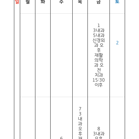
일
월
화
수
목
금
토
1
3내과
5내과
신경외
2
과 오
후
재활
의학
과 오
전
치과
15:30
이후
7
3
내
과
오
8
후
3내과
6
재
오후