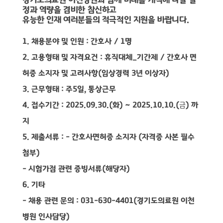
정과 역량을 겸비한 참신하고
유능한 인재 여러분들의 적극적인 지원을 바랍니다
.
1.
채용분야 및 인원
:
간호사
/ 1
명
2.
고용형태 및 자격요건
:
휴직대체
_
기간제
/
간호사 면
허증 소지자 및 고려사항
(
임상경력
3
년 이상자
)
3.
근무형태
:
주
5
일
,
통상근무
4.
접수기간
: 2025.09.30.(
화
) ~ 2025.10.10.(
금
)
까
지
5.
제출서류
: -
간호사면허증 소지자
(
자격증 사본 필수
첨부
)
-
시험가점 관련 증빙서류
(
해당자
)
6.
기타
-
채용 관련 문의
: 031-630-4401(
경기도의료원 이천
병원 인사담당
)