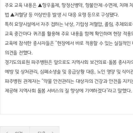
주요 교육 내용은
▲
항우울제
,
항정신병약
,
항불안제
·
수면제
,
치매 
법
▲
저혈당 등 이상반응 발생 시 대응 요령 등으로 구성됐다
.
특히 요양시설에서 자주 접하는 낙상
,
기립성 저혈압
,
졸림
,
추체외로
교육 중간마다 퀴즈를 활용해 주요 내용을 함께 확인하며 현장 적용
교육에 참석한 종사자들은
"
현장에서 바로 적용할 수 있는 실질적인
의견을 전했다
.
경기도의료원 파주병원은 앞으로도 지역사회 보건의료
·
돌봄 종사자
예방 및 상처관리
,
심폐소생술 및 응급상황 대응
,
노인 영양 및 식이
파주병원 관계자는
"
약물 안전관리는 대상자의 건강과 안전을 지키
제공해 지역사회 돌봄 서비스의 질 향상에 기여하겠다
"
라고 말했다
.