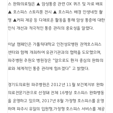
스 완화의료팀은
▲
암성통증 관련
OX
퀴즈 및 자료 배포
▲
호스피스 스토리툰 전시
▲
호스피스 배경 인생네컷 촬
영
▲
커피 제공 등 다채로운 활동을 통해 암성 통증에 대한
인식 개선과 적극적인 통증 관리의 중요성을 알렸다
.
이날 캠페인은 가톨릭대학교 인천성모병원 권역호스피스
센터와 함께 개최하여 유관기관과의 협력을 도모했으며
,
파주병원 추원오 병원장은
“
앞으로도 환자 중심의 완화의
료와 체계적인 통증 관리에 힘쓰겠다
”
고 밝혔다
.
경기도의료원 파주병원은
2012
년
11
월 보건복지부 완화
의료전문기관으로 선정돼 전체
16
병상 호스피스 완화병동
을 운영하고 있으며
, 2017
년
8
월 가정형 호스피스를 운영
하며 파주시 유일의 입원형
,
가정형 호스피스 서비스를 제공