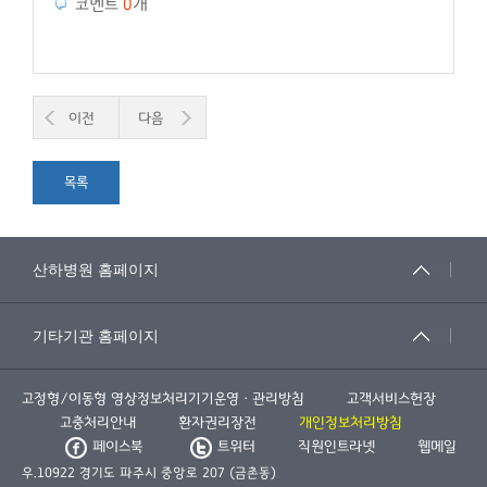
코멘트
0
개
이전
다음
목록
고정형/이동형 영상정보처리기기운영ㆍ관리방침
고객서비스헌장
고충처리안내
환자권리장전
개인정보처리방침
페이스북
트위터
직원인트라넷
웹메일
우.10922 경기도 파주시 중앙로 207 (금촌동)