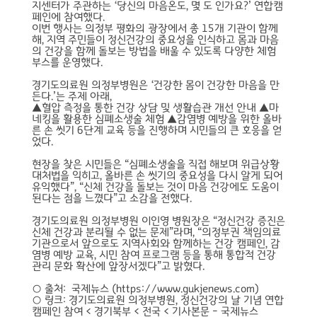
지센터가 주관하는 ‘당신의 마음온도, 몇 도 인가요?’ 연합캠
페인에 참여했다.
이번 행사는 의정부 평화의 광장에서 총 15개 기관이 함께
해, 지역 주민들이 정신건강의 중요성을 인식하고 몸과 마음
의 건강을 함께 돌보는 방법을 배울 수 있도록 다양한 체험
부스를 운영했다.
경기도의료원 의정부병원은 ‘건강한 몸이 건강한 마음을 만
든다.’는 주제 아래,
▲혈압 측정을 통한 건강 상담 및 생활습관 개선 안내 ▲마
네킹을 활용한 심폐소생술 체험 ▲감염병 예방을 위한 올바
른 손 씻기 6단계 교육 등을 진행하며 시민들의 큰 호응을 얻
었다.
현장을 찾은 시민들은 “심폐소생술을 직접 해보며 위급상황
대처법을 익히고, 올바른 손 씻기의 중요성을 다시 알게 되어
유익했다”, “신체 건강을 돌보는 것이 마음 건강에도 도움이
된다는 점을 느꼈다”고 소감을 전했다.
경기도의료원 의정부병원 이인영 병원장은 “정신건강 증진은
신체 건강과 분리될 수 없는 문제”라며, “의정부권 책임의료
기관으로서 앞으로도 지역사회와 함께하는 건강 캠페인, 감
염병 예방 교육, 시민 참여 프로그램 등을 통해 통합적 건강
관리 문화 확산에 앞장서겠다”고 밝혔다.
○ 출처: 국제뉴스 (https://www.gukjenews.com)
○ 링크:
경기도의료원 의정부병원, 정신건강의 날 기념 연합
캠페인 참여 < 경기북부 < 전국 < 기사본문 - 국제뉴스