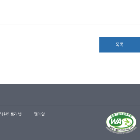
목록
직원인트라넷
웹메일