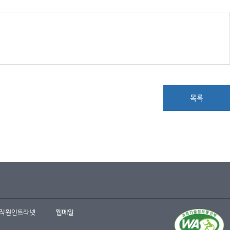
목록
직원인트라넷
웹메일