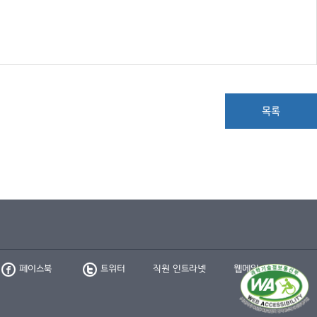
목록
페이스북
트위터
직원 인트라넷
웹메일