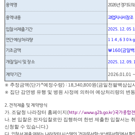
용역명
2026
년 경기도의
용역내용
과업지시서 참조
입찰서제출기간
2025. 12. 05 1
연간예상처리량
114,630k
기초금액
₩
160(
금일백
개찰일시 및 장소
2025. 12. 09. 
계약기간
2026.01.01 ~
추정금액
단가
예정수량
원
금일천팔백삼십
※
(
*
) : 18,340,800
(
집단 감연병 유행 및 병원 사정에 의하여 예상처리량의 변동
※
2.
견적제출 및 계약방식
가
조달청 나라장터 홈페이지
.
(
http://www.g2b.go.kr)
국가종합
나
본 입찰은 전자입찰로만 집행하며 한번 제출한 입찰서는 취
.
신청할 수 있습니다
.)
다
.
입찰서 제출 여부는 나라장터 시스템의
'
전자문서함
-
보낸문서함
'
에서 확