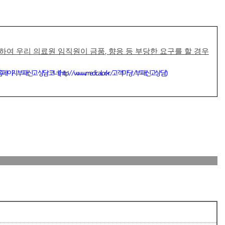
련하여 우리 의료원 임직원이 금품
향응 등 부당한 요구를 할 경우
,
홈페이지 부패신고 상담 코너
(http://www.medical.or.kr/
고객마당
/
부패신고상담
)