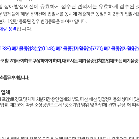
 장애발생이전에 유효하게 접수된 견적서는 유효하게 접수된 
당 업체들이 해당 용역건에 입찰서를 동시에 제출하면 동일인이
2
통의 입찰서
 현재
1
인만 등록된 경우 변경등록을 하여야 합니다
.
입니다
대상 용역
.
1388),
폐기물 종합처분업
(1143),
폐기물 중간재활용업
(6770),
폐기물 종합재활용업
 포함
2
개사 이하로 구성하여야 하며
,
대표사는 폐기물중간처분업체 또는 폐기물중
소를 두어야 합니다
.
 업체
 포함
)
로 경고 및 제재 처분기간 중인 업체와 부도
,
파산
,
해산
,
영업정지 등의 상태에 있
 법률
」
제
2
조에 따른 소상공인으로서
「
중소기업 범위 및 확인에 관한 규정
」
에 따