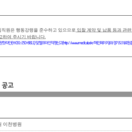
임직원은 행동강령을 준수하고 있으므로
입찰 계약 및 납품 등과 관
고하여 주시기 바랍니다
.
원 핫라인
(
☏
031-250-8811)
및 헬프라인 익명신고
(
http://www
. medical.or.kr/
메인페이지
)
와 경기도의료원 
 공고
 이천병원