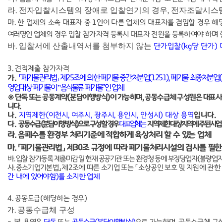
라
전자입찰시스템의 장애로 입찰연기의 경우
전자조달시스템
.
,
마
.
한 업체의 소속 대표자 중
1
인이 다른 업체의 대표자를 겸임할 경우 해
여러명인 업체의 경우 입찰 참가자격 등록시 대표자 전원을 등록하여야 하며
바
입찰서에 산출내역서를 첨부하지 않는
.
단가입찰
(kg
당 단가
)
3.
견적제출 참가자격
「
폐기물관리법
」
제
25
조에 의한 폐기물 중간처분업
(1251),
폐기물 최종처분업
(
가
.
영업대상 폐기물이
‟
음식물류 폐기물
”
인 업체
※
단독 또는 공동계약
(
분담이행방식
)
이 가능하며
,
공동수급체 구성원은 대표사
니다
.
나
.
지역제한
(
이천시
,
여주시
,
광주시
,
용인시
,
안성시
)
대상 용역
입니다
.
다
.
공동수급
(
분담이행방식
)
으로 구성 할 경우
대표업체는
지역제한 대상지역에 주된 사업
라
.
음폐수를 환경부 처리기준에 적합하게 육상처리 할 수 있는 업체
마
.
「
폐기물관리법
」
제
30
조 규정에 따라 폐기물처리시설의 검사를 필한
바
.
입찰 참가등록 제출마감일 현재 공공기관 또는 환경청 등에 부정당업자
(
불량업자
사
.
중소기업기본법
」
제
2
조에 따른 소기업 또는
「
소상공인 보호 및 지원에 관한
간 내에 있어야함
)
를 소지한 업체
4.
공동도급
(
해당하는 경우
)
공동수급체 구성
가
.
본