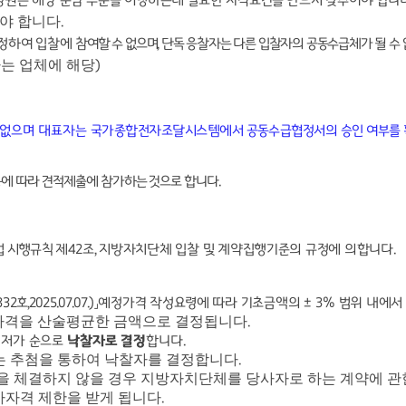
성원은 해당 분담 부분을 이행하는데 필요한 자격요건을 반드시 갖추어야 합니
야 합니다
.
정하여 입찰에
참여할 수 없으며
,
단독 응찰자는 다른 입찰자의 공동수급체가 될 수
는 업체에 해당
)
 없으며 대표자는
국가종합전자조달시스템에서 공동수급협정서의 승인 여부를
에 따라 견적제출에 참가하는 것으로 합니다
.
법 시행규칙 제
42
조
,
지방자치단체 입찰 및 계약집행기준의 규정에 의합니다
.
332
호
,2025.07.07.)
」
예정가격 작성요령에 따라 기초금액의
± 3%
범위 내에서
가격을 산술평균한 금액으로 결정됩니다
.
최저가 순으로
낙찰자로 결정
합니다
.
는 추첨을 통하여 낙찰자를 결정합니다
.
을 체결하지 않을 경우 지방자치단체를 당사자로 하는 계약에 관
자격 제한을 받게 됩니다
.