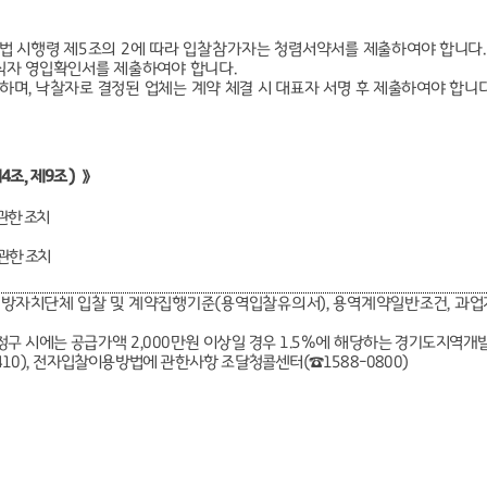
 법 시행령 제
5
조의
2
에 따라 입찰참가자는 청렴서약서를 제출하여야 합니다
.
직자 영입확인서를 제출하여야 합니다
.
주하며
,
낙찰자로 결정된 업체는 계약 체결 시 대표자 서명 후 제출하여야 합니
제
4
조
,
제
9
조
）》
관한 조치
관한 조치
지방자치단체
입찰 및 계약집행기준
(
용역입찰유의서
),
용역계약일반조건
,
과업
청구 시에는 공급가액
2,000
만원 이상일 경우
1.5%
에 해당하는 경기도
지역개발
10),
전자입찰이용방법에 관한사항 조달청콜센터
(
☎
1588-0800)