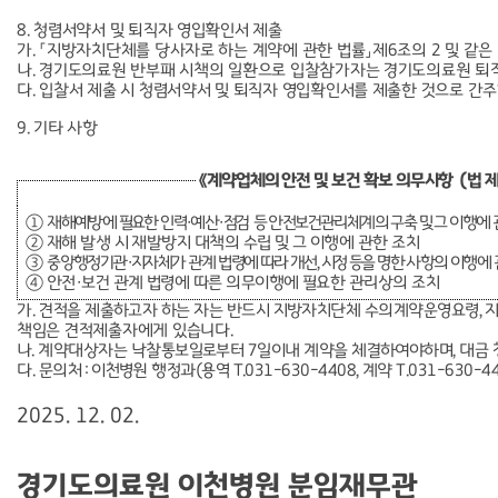
8.
청렴서약서 및 퇴직자 영입확인서 제출
가
.
「
지방자치단체를 당사자로 하는 계약에 관한 법률
」
제
6
조의
2
및 같은
나
.
경기도의료원 반부패 시책의 일환으로 입찰참가자는 경기도의료원 퇴
다
.
입찰서 제출 시 청렴서약서 및 퇴직자 영입확인서를 제출한 것으로 간
9.
기타 사항
《
계약업체의 안전 및 보건 확보 의무사항
（
법 
①
재해예방에 필요한 인력
·
예산
·
점검
등 안전보건관리체계의 구축 및 그 이행에 
②
재해 발생 시 재발방지 대책의 수립 및 그 이행에 관한 조치
③
중앙행정기관
·
지자체가 관계 법령에 따라 개선
,
시정 등을 명한 사항의 이행에 
④
안전
·
보건 관계 법령에 따른 의무이행에 필요한 관리상의 조치
가
.
견적을 제출하고자 하는 자는 반드시 지방자치단체 수의계약운영요령
,
책임은 견적제출자에게 있습니다
.
나
.
계약대상자는 낙찰통보일로부터
7
일이내 계약을 체결하여야하며
,
대금 
다
.
문의처
:
이천병원
행정과
(
용역
T.031-630-4408,
계약
T.031-630-44
2025. 12. 02.
경기도의료원 이천병원 분임재무관