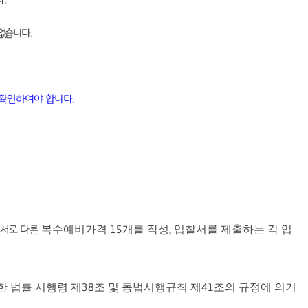
다
.
 없습니다
.
 확인하여야 합니다
.
복수예비가격
개를 작성
입찰서를 제출하는 각 업
 서로 다른
15
,
한 법률 시행령 제
조 및 동법시행규칙 제
조의 규정에 의거
38
41