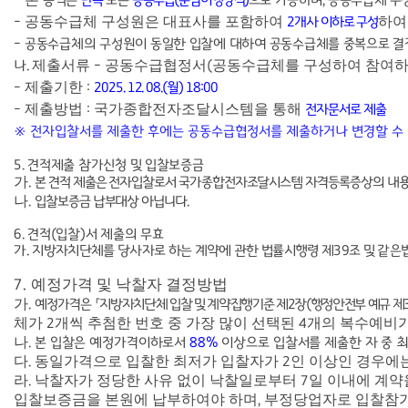
-
용역은
단독
또는
공동수급
(
분담이행방식
)
으로 가능하며
,
공동수급체 구
공동수급체 구성원은 대표사를 포함하여
하여
-
2
개사 이하로 구성
-
공동수급체의 구성원이 동일한 입찰에 대하여 공동수급체를 중복으로 결
제출서류
공동수급협정서
공동수급체를 구성하여 참여하
나
.
-
(
제출기한
-
:
2025. 12. 08.(
월
) 18:00
제출방법
국가종합전자조달시스템을 통해
-
:
전자문서로 제출
※
전자입찰서를 제출한 후에는 공동수급협정서를 제출하거나 변경할 수
5.
견적제출 참가신청 및 입찰보증금
가
.
본 견적 제출은 전자입찰로서 국가종합전자조달시스템 자격등록증상의 내용
나
.
입찰보증금 납부대상 아닙니다
.
6.
견적
(
입찰
)
서 제출의 무효
가
.
지방자치단체를 당사자로 하는 계약에 관한 법률시행령 제
39
조 및 같은
예정가격 및 낙찰자 결정방법
7.
가
.
예정가격은
「
지방자치단체 입찰 및 계약집행기준 제
2
장
(
행정안전부 예규 제
체가
개씩 추첨한 번호 중 가장 많이 선택된
개의 복수예비
2
4
나
.
본 입찰은 예정가격이하로서
88%
이상으로 입찰서를 제출한 자 중 
다
동일가격으로 입찰한 최저가 입찰자가
인 이상인 경우에
.
2
라
낙찰자가 정당한 사유 없이 낙찰일로부터
일 이내에 계약
.
7
입찰보증금을 본원에 납부하여야 하며
부정당업자로 입찰참가
,