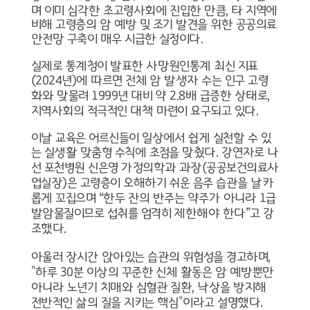
며 이미 심각한 초고령사회에 진입한 만큼
,
타 지역에
비해 고령층의 암 예방 및 조기 발견을 위한 공공의료
안전망 구축이 매우 시급한 실정이다
.
실제로 통계청이 발표한 사망원인통계 최신 지표
(2024
년
)
에 따르면 전체 암 발생자 수는 인구 고령
화와 맞물려
1999
년 대비 약
2.8
배 급증한 상태로
,
지역사회의 적극적인 대책 마련이 요구되고 있다
.
이날 교육은 어르신들이 일상에서 쉽게 실천할 수 있
는 실생활 맞춤형 수칙에 초점을 맞췄다
.
강연자로 나
선 포천병원 신은영 가정의학과 과장
(
공공보건의료사
업실장
)
은 고령층이 오해하기 쉬운 음주 습관을 날카
롭게 꼬집으며
“
한두 잔의 반주는 약주가 아니라
1
급
발암물질이므로 섭취를 엄격히 제한해야 한다
”
고 강
조했다
.
아울러 장시간 앉아있는 습관의 위험성을 경고하며
,
"
하루
30
분 이상의 꾸준한 신체 활동은 암 예방뿐만
아니라 노년기 치매와 심혈관 질환
,
낙상을 방지해
전반적인 삶의 질을 지키는 핵심
"
이라고 설명했다
.