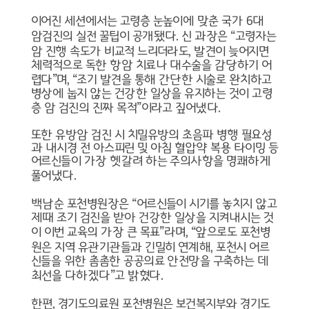
이어진 세션에서는 고령층 눈높이에 맞춘 국가
6
대
암검진의 실전 꿀팁이 공개됐다
.
신 과장은
“
고령자는
암 진행 속도가 비교적 느리더라도
,
발견이 늦어지면
체력적으로 독한 항암 치료나 대수술을 감당하기 어
렵다
”
며
, “
조기 발견을 통해 간단한 시술로 완치하고
병상에 눕지 않는 건강한 일상을 유지하는 것이 고령
층 암 검진의 진짜 목적
”
이라고 짚어냈다
.
또한 유방암 검진 시 치밀유방의 초음파 병행 필요성
과 내시경 전 아스피린 및 아침 혈압약 복용 타이밍 등
어르신들이 가장 헷갈려 하는 주의사항을 명쾌하게
풀어냈다
.
백남순 포천병원장은
“
어르신들이 시기를 놓치지 않고
제때 조기 검진을 받아 건강한 일상을 지켜내시는 것
이 이번 교육의 가장 큰 목표
”
라며
, “
앞으로도 포천병
원은 지역 유관기관들과 긴밀히 연계해
,
포천시 어르
신들을 위한 촘촘한 공공의료 안전망을 구축하는 데
최선을 다하겠다
”
고 밝혔다
.
한편
,
경기도의료원 포천병원은 보건복지부와 경기도