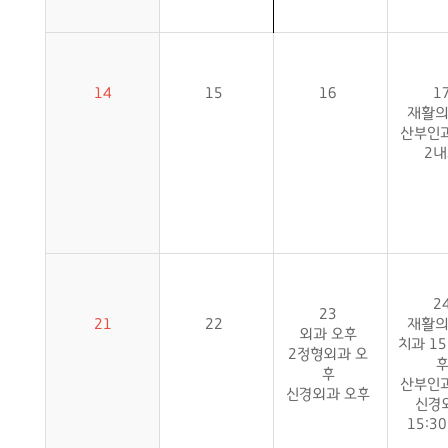
14
15
16
1
재활
산부인과
2
2
23
21
22
재활
외과 오후
치과 15
2정형외과 오
후
산부인과
신경외과 오후
신경
15:3