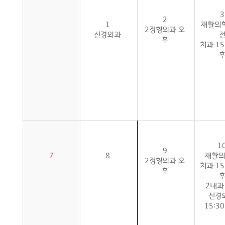
3
2
1
재활의
2정형외과 오
신경외과
후
치과 15
1
9
7
8
재활
2정형외과 오
치과 15
후
2내과
신경
15:3