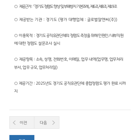
○
제공근거
:
「경기도 청렴도 향상 및 부패방지 기본조례」 제
6
조
,
제
8
조
,
제
19
조
○
제공받는 기관
:
경기도
(
평가 대행업체
:
글로벌알앤씨
(
주
))
○
이용목적
:
경기도 공직유관단체의 청렴도 측정을 위해 민원인
/
내부직원
에
대한 청렴도 설문조사 실시
○
제공
항목
:
소속
,
성명
,
전화번호
,
이메일
,
업무 내역
(
업무명
,
업무처리
부서
,
업무 규모
,
업무처리일
)
○ 제공기간
:
2025
년도 경기도 공직유관단체 종합청렴도 평가 완료 시까
지
이전
다음