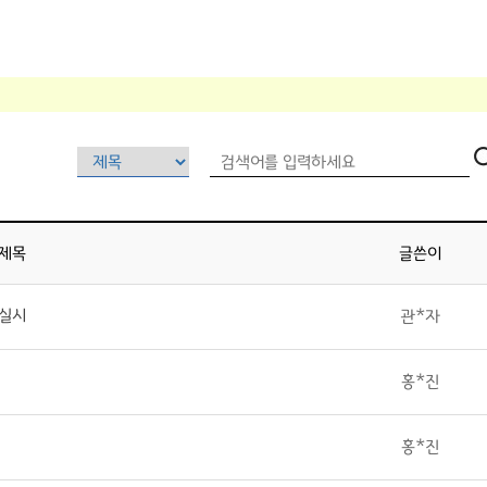
제목
글쓴이
 실시
관*자
홍*진
홍*진