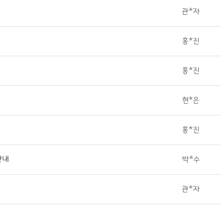
관*자
홍*진
홍*진
현*은
홍*진
안내
박*수
관*자